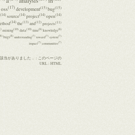
a
analysis
in
(17)
(15)
(15)
oss
development
bug
(14)
(14)
(14)
(14)
source
project
open
(14)
(13)
(12)
(11)
ethod
the
and
projects
)
(10)
(10)
(8)
(8)
mining
data
time
knowledge
(8)
(8)
(7)
(7)
(7)
bugs
understanding
toward
system
(7)
(7)
impact
communities
件の該当がありました． :
このページの
URL
:
HTML