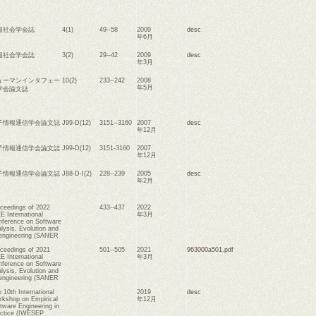
報社会学会誌
4(1)
49--58
2009
desc
年6月
報社会学会誌
3(2)
29--42
2009
desc
年3月
ューマンインタフェー
10(2)
233--242
2008
年5月
学会論文誌
子情報通信学会論文誌
J99-D(12)
3151--3160
2007
desc
年12月
子情報通信学会論文誌
J99-D(12)
3151-3160
2007
年12月
子情報通信学会論文誌
J88-D-I(2)
228--239
2005
desc
年2月
ceedings of 2022
433--437
2022
E International
年3月
ference on Software
lysis, Evolution and
engineering (SANER
ceedings of 2021
501--505
2021
963000a501.pdf
E International
年3月
ference on Software
lysis, Evolution and
engineering (SANER
 10th International
2019
desc
kshop on Empirical
年12月
tware Engineering in
ctice (IWESEP