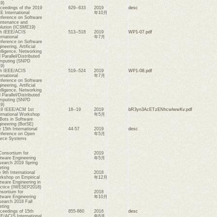
9)
ceedings of the 2019
629--633
2019
desc
E International
年10月
ference on Software
ntenance and
lution (ICSME19)
h IEEE/ACIS
513--518
2019
WP1-07.pdf
ernational
年7月
ference on Software
ineering, Artificial
elligence, Networking
 Parallel/Distributed
mputing (SNPD
9)
h IEEE/ACIS
519--524
2019
WP1-08.pdf
ernational
年7月
ference on Software
ineering, Artificial
elligence, Networking
 Parallel/Distributed
mputing (SNPD
9)
19 IEEE/ACM 1st
18--19
2019
bR3yn3AcETzENhcwlwwKv.pdf
ernational Workshop
年5月
Bots in Software
ineering (BotSE)
 15th International
44-57
2019
desc
ference on Open
年5月
urce Systems
Consortium for
2019
tware Engineering
年5月
earch 2019 Spring
ting
 9th International
2018
kshop on Empirical
年12月
tware Engineering in
ctice (IWESEP2018)
sortium for
2018
tware Engineering
年10月
earch 2018 Fall
ting
ceedings of 15th
855-860
2016
desc
E/ACIS International
年6月