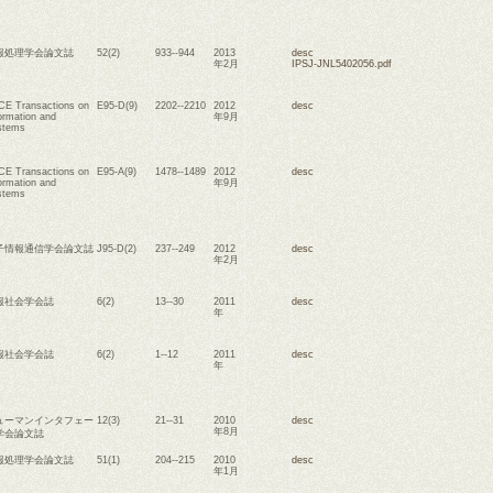
報処理学会論文誌
52(2)
933--944
2013
desc
年2月
IPSJ-JNL5402056.pdf
CE Transactions on
E95-D(9)
2202--2210
2012
desc
ormation and
年9月
stems
CE Transactions on
E95-A(9)
1478--1489
2012
desc
ormation and
年9月
stems
子情報通信学会論文誌
J95-D(2)
237--249
2012
desc
年2月
報社会学会誌
6(2)
13--30
2011
desc
年
報社会学会誌
6(2)
1--12
2011
desc
年
ューマンインタフェー
12(3)
21--31
2010
desc
年8月
学会論文誌
報処理学会論文誌
51(1)
204--215
2010
desc
年1月