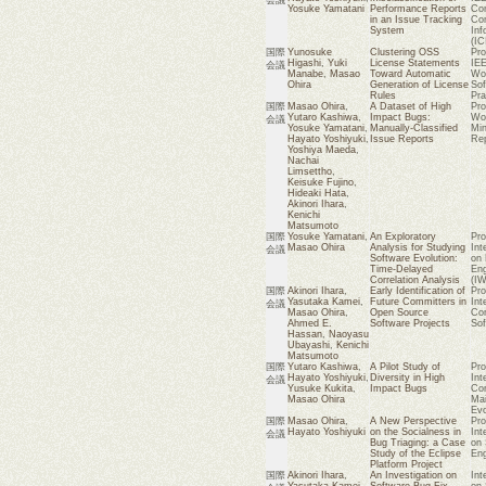
Yosuke Yamatani
Performance Reports
Con
in an Issue Tracking
Co
System
Inf
(IC
国際
Yunosuke
Clustering OSS
Pro
Higashi
,
Yuki
License Statements
IEE
会議
Manabe
,
Masao
Toward Automatic
Wor
Ohira
Generation of License
Sof
Rules
Pra
国際
Masao Ohira
,
A Dataset of High
Pro
Yutaro Kashiwa
,
Impact Bugs:
Wor
会議
Yosuke Yamatani
,
Manually-Classified
Min
Hayato Yoshiyuki
,
Issue Reports
Rep
Yoshiya Maeda
,
Nachai
Limsettho
,
Keisuke Fujino
,
Hideaki Hata
,
Akinori Ihara
,
Kenichi
Matsumoto
国際
Yosuke Yamatani
,
An Exploratory
Pro
Masao Ohira
Analysis for Studying
Int
会議
Software Evolution:
on 
Time-Delayed
Eng
Correlation Analysis
(I
国際
Akinori Ihara
,
Early Identification of
Pro
Yasutaka Kamei
,
Future Committers in
Int
会議
Masao Ohira
,
Open Source
Con
Ahmed E.
Software Projects
Sof
Hassan
,
Naoyasu
Ubayashi
,
Kenichi
Matsumoto
国際
Yutaro Kashiwa
,
A Pilot Study of
Pro
Hayato Yoshiyuki
,
Diversity in High
Int
会議
Yusuke Kukita
,
Impact Bugs
Con
Masao Ohira
Mai
Evo
国際
Masao Ohira
,
A New Perspective
Pro
Hayato Yoshiyuki
on the Socialness in
Int
会議
Bug Triaging: a Case
on 
Study of the Eclipse
Eng
Platform Project
国際
Akinori Ihara
,
An Investigation on
Int
Yasutaka Kamei
,
Software Bug Fix
on 