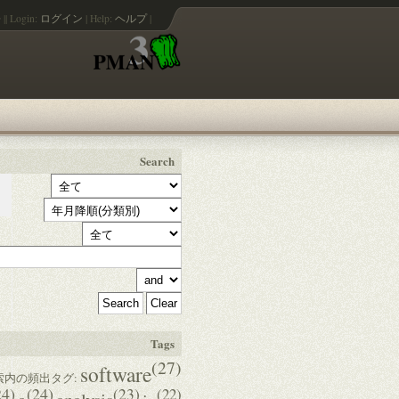
語
||
Login:
ログイン
|
Help:
ヘルプ
|
Search
Tags
(27)
software
索内の頻出タグ:
24)
(24)
(23)
(22)