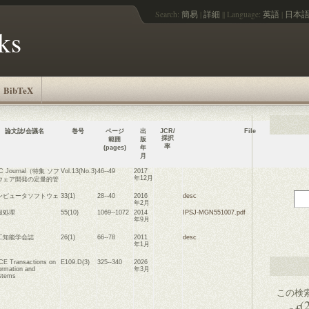
Search:
簡易
|
詳細
||
Language:
英語
|
日本
ks
BibTeX
論文誌/会議名
巻号
ページ
出
JCR/
File
採択
範囲
版
率
(pages)
年
月
C Journal（特集 ソフ
Vol.13(No.3)
46--49
2017
年12月
ウェア開発の定量的管
）
ンピュータソフトウェ
33(1)
28--40
2016
desc
年2月
報処理
55(10)
1069--1072
2014
IPSJ-MGN551007.pdf
年9月
工知能学会誌
26(1)
66--78
2011
desc
年1月
CE Transactions on
E109.D(3)
325--340
2026
ormation and
年3月
stems
この検
(