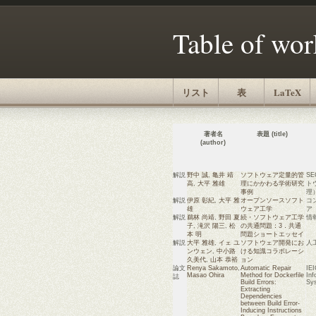
Table of wor
リスト
表
LaTeX
著者名
表題 (title)
(author)
解説
野中 誠
,
亀井 靖
ソフトウェア定量的管
SE
高
,
大平 雅雄
理にかかわる学術研究
ト
事例
理
解説
伊原 彰紀
,
大平 雅
オープンソースソフト
コ
雄
ウェア工学
ア
解説
鵜林 尚靖
,
野田 夏
続・ソフトウェア工学
情
子
,
滝沢 陽三
,
松
の共通問題：3．共通
本 明
問題ショートエッセイ
解説
大平 雅雄
,
イェ ユ
ソフトウェア開発にお
人
ンウェン
,
中小路
ける知識コラボレーシ
久美代
,
山本 恭裕
ョン
論文
Renya Sakamoto
,
Automatic Repair
IEI
Masao Ohira
Method for Dockerfile
Inf
誌
Build Errors:
Sy
Extracting
Dependencies
between Build Error-
Inducing Instructions