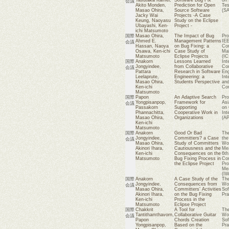
会議
Akito Monden
,
Prediction for Open
Tes
Masao Ohira
,
Source Software
(SA
Jacky Wai
Projects -A Case
Keung
,
Naoyasu
Study on the Eclipse
Ubayashi
,
Ken-
Project -
ichi Matsumoto
国際
Masao Ohira
,
The Impact of Bug
Pro
Ahmed E.
Management Patterns
IEE
会議
Hassan
,
Naoya
on Bug Fixing: a
Con
Osawa
,
Ken-ichi
Case Study of
Mai
Matsumoto
Eclipse Projects
(I
国際
Anakorn
Lessons Learned
Int
Jongyindee
,
from Collaborative
Con
会議
Pattara
Research in Software
Eng
Leelaprute
,
Engineering: a
Int
Masao Ohira
,
Students Perspective
and
Ken-ichi
Co
Matsumoto
国際
Papon
An Adaptive Search
Pro
Yongpisanpop
,
Framework for
Asi
会議
Passakorn
Supporting
on
Phannachitta
,
Cooperative Work in
Int
Masao Ohira
,
Organizations
(A
Ken-ichi
Matsumoto
国際
Anakorn
Good Or Bad
The
Jongyindee
,
Committers? a Case
the
会議
Masao Ohira
,
Study of Committers
Wor
Akinori Ihara
,
Cautiousness and the
Mea
Ken-ichi
Consequences on the
6th
Matsumoto
Bug Fixing Process in
Con
the Eclipse Project
Pro
Me
(I
国際
Anakorn
A Case Study of the
The
Jongyindee
,
Consequences from
Wor
会議
Masao Ohira
,
Committers’ Activities
Sof
Akinori Ihara
,
on the Bug Fixing
Pra
Ken-ichi
Process in the
Matsumoto
Eclipse Project
国際
Chakkrit
A Tool for
The
Tantithamthavorn
,
Collaborative Guitar
Wor
会議
Papon
Chords Creation
Sof
Yongpisanpop
,
Based on the
Pra