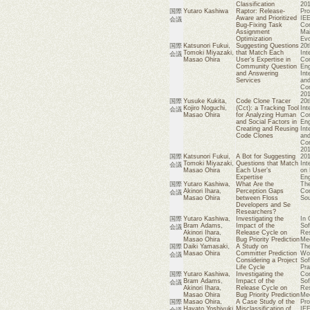
Classification
201
国際
Yutaro Kashiwa
Raptor: Release-
Pro
Aware and Prioritized
IEE
会議
Bug-Fixing Task
Con
Assignment
Mai
Optimization
Evo
国際
Katsunori Fukui
,
Suggesting Questions
20t
Tomoki Miyazaki
,
that Match Each
Int
会議
Masao Ohira
User’s Expertise in
Con
Community Question
Eng
and Answering
Int
Services
and
Co
201
国際
Yusuke Kukita
,
Code Clone Tracer
20t
Kojiro Noguchi
,
(Cct): a Tracking Tool
Int
会議
Masao Ohira
for Analyzing Human
Con
and Social Factors in
Eng
Creating and Reusing
Int
Code Clones
and
Co
201
国際
Katsunori Fukui
,
A Bot for Suggesting
20
Tomoki Miyazaki
,
Questions that Match
Int
会議
Masao Ohira
Each User’s
on 
Expertise
Eng
国際
Yutaro Kashiwa
,
What Are the
The
Akinori Ihara
,
Perception Gaps
Con
会議
Masao Ohira
between Floss
So
Developers and Se
Researchers?
国際
Yutaro Kashiwa
,
Investigating the
In 
Bram Adams
,
Impact of the
Sof
会議
Akinori Ihara
,
Release Cycle on
Res
Masao Ohira
Bug Priority Prediction
Mee
国際
Daiki Yamasaki
,
A Study on
The
Masao Ohira
Committer Prediction
Wor
会議
Considering a Project
Sof
Life Cycle
Pra
国際
Yutaro Kashiwa
,
Investigating the
Con
Bram Adams
,
Impact of the
Sof
会議
Akinori Ihara
,
Release Cycle on
Res
Masao Ohira
Bug Priority Prediction
Mee
国際
Masao Ohira
,
A Case Study of the
Pro
Hayato Yoshiyuki
,
Misclassification of
IEE
会議