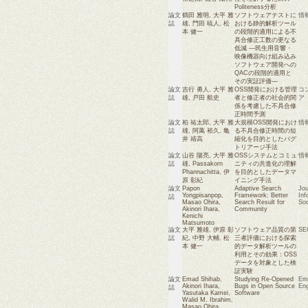
Politeness分析
論文
鶴田 雅明
,
大平 雅
ソフトウェアテストに
情
誌
雄
,
門田 暁人
,
松
おける静的解析ツール
本 健一
の段階的適用による不
具合修正工数の更なる
低減 ―民生用音響・
映像機器向け組み込み
ソフトウェア開発への
QACの段階的適用と
その実証評価―
論文
吉行 勇人
,
大平 雅
OSS開発における管理
コ
誌
雄
,
戸田 航史
者と修正者の社会的関
ア
係を考慮した不具合修
正時間予測
論文
柏 祐太郎
,
大平 雅
大規模OSS開発におけ
情
誌
雄
,
阿萬 裕久
,
亀
る不具合修正時間の短
井 靖高
縮化を目的としたバグ
トリアージ手法
論文
山谷 陽亮
,
大平 雅
OSSシステムとコミュ
情
誌
雄
,
Passakorn
ニティの共進化の理解
Phannachitta
,
伊
を目的としたデータマ
原 彰紀
イニング手法
論文
Papon
Adaptive Search
Jou
Yongpisanpop
,
Framework: Better
Inf
誌
Masao Ohira
,
Search Result for
Soc
Akinori Ihara
,
Community
Kenichi
Matsumoto
論文
大平 雅雄
,
伊原 彰
ソフトウェア品質の第
SEC
誌
紀
,
中野 大輔
,
松
三者評価における探索
本 健一
的データ解析ツールの
利用とその効果：OSS
データを対象とした検
証実験
論文
Emad Shihab
,
Studying Re-Opened
Emp
Akinori Ihara
,
Bugs in Open Source
Eng
誌
Yasutaka Kamei
,
Software
Walid M. Ibrahim
,
Masao Ohira
,