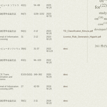
of
(22)
for
ンピュータ ソフトウ
42(1)
54--68
2025
年1月
ア
study
報処理学会論文誌
64(7)
1139--1152
2023
年7月
(14)
on
m
(11
case
developers
報処理学会論文誌
64(1)
2-12
2023
TD_Classification_Kimura.pdf
年1月
rnal of Information
31
2-12
2023
License_Rule_Generation_Higashi.pdf
cessing
年1月
261 
ンピュータソフトウェ
39(4)
31-37
2022
desc
年11月
報処理学会論文誌
63(1)
94--103
2022
年1月
CE Trans.
E103-D(02)
348–362
2020
desc
ormation and
年2月
stems
rnal of Information
27
42-50
2019
desc
cessing (JIP)
年1月
報処理学会論文誌
59(1)
2-11
2018
desc
年1月