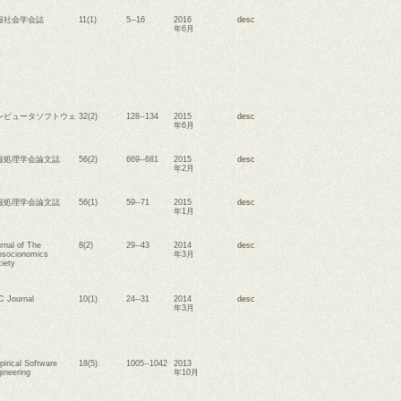
報社会学会誌
11(1)
5--16
2016
desc
年6月
ンピュータソフトウェ
32(2)
128--134
2015
desc
年6月
報処理学会論文誌
56(2)
669--681
2015
desc
年2月
報処理学会論文誌
56(1)
59--71
2015
desc
年1月
rnal of The
8(2)
29--43
2014
desc
osocionomics
年3月
iety
 Journal
10(1)
24--31
2014
desc
年3月
irical Software
18(5)
1005--1042
2013
ineering
年10月