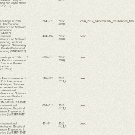
ting and Applications
TA 2012)
ceedings of 28th
264--273
2012
icsm_2012_cameraready_resubmitted_final.
E International
年9月
ference on Software
ntenance
CSM2012)
ernational
494--497
2012
desc
ference on Software
年8月
ineering, Artificial
elligence, Networking
 Parallel/Distributed
mputing (SNPD2012)
ceedings of 10th
2
603--610
2012
desc
a Pacific Conference
年8月
 Computer Human
eraction
PCHI2012)
 Joint Conference of
116--125
2011
desc
 21th International
年11月
kshop on Software
surement and the
 International
ference on Software
cess and Product
asurement
WSM/MENSURA2011)
 International
009--014
2011
desc
kshop on Empirical
年11月
tware Engineering in
ctice (IWESEP2011)
 International
43--44
2011
desc
kshop on Empirical
年11月
tware Engineering in
ctice (IWESEP 2011)