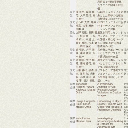
利用者 の行動可視化
システムの開発及び評
価
論文
瀧 寛文
,
森崎 修
Q&Aコミュニティを対
情
誌
司
,
大平 雅雄
,
松
象とした回答の信頼性
本 健一
指標構築に向けた分析
論文
まつ本 真佑
,
亀井
OSSコミュニティにお
情
誌
靖高
,
大平 雅雄
,
けるオープンコラボレ
松本 健一
ーションの理解
論文
上野 秀剛
,
石田 響
脳波を利用したソフト
ヒ
誌
子
,
松田 侑子
,
福
ウェアユーザビリティ
ス
嶋 祥太
,
中道 上
,
の評価 - 異なるバージ
大平 雅雄
,
松本 健
ョン 間における周波
一
,
岡田 保紀
数成分の比較
論文
逵 明憲
,
大平 雅
異分野コラボレーショ
電
誌
雄
,
森崎 修司
,
松
ンとしてのソフトウェ
D
本 健一
ア要求抽出の支援
論文
逵 明憲
,
大平 雅
異文化コラボレーショ
電
誌
雄
,
森崎 修司
,
松
ンとしてのソフトウェ
D
本 健一
ア要求抽出の支援
論文
大平 雅雄
,
横森 励
ソフトウェア開発プロ
電
誌
士
,
阪井 誠
,
岩村
ジェクトのリアルタイ
D-I
聡
,
小野 英治
,
新
ム管理を目的とした支
海 平
,
横川 智教
援システム
国際
Yunosuke
A Preliminary
Pro
Higashi
,
Yutaro
Analysis of Gpl
IEE
会議
Kashiwa
,
Masao
Related License
Con
Ohira
Violations in Docker
Ana
Images
Re
22)
国際
Hyuga Horiguchi
,
Onboarding to Open
Pro
Itsuki Omori
,
Source Projects with
IEE
会議
Masao Ohira
Good First Issues: a
Con
Preliminary Analysis
Ana
Re
21)
国際
Yuta Kimura
,
Investigating
The
Masao Ohira
Mislabeling in Making
Wor
会議
a Dataset for
Sof
Automated Nfr
Pra