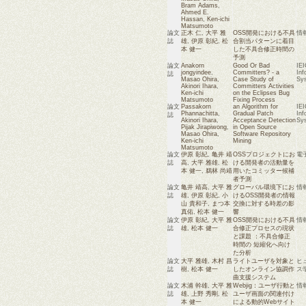
Bram Adams
,
Ahmed E.
Hassan
,
Ken-ichi
Matsumoto
論文
正木 仁
,
大平 雅
OSS開発における不具
情
誌
雄
,
伊原 彰紀
,
松
合割当パターンに着目
本 健一
した不具合修正時間の
予測
論文
Anakorn
Good Or Bad
IEI
jongyindee
,
Committers? - a
Inf
誌
Masao Ohira
,
Case Study of
Sy
Akinori Ihara
,
Committers Activities
Ken-ichi
on the Eclipses Bug
Matsumoto
Fixing Process
論文
Passakorn
an Algorithm for
IEI
Phannachitta
,
Gradual Patch
Inf
誌
Akinori Ihara
,
Acceptance Detection
Sy
Pijak Jirapiwong
,
in Open Source
Masao Ohira
,
Software Repository
Ken-ichi
Mining
Matsumoto
論文
伊原 彰紀
,
亀井 靖
OSSプロジェクトにお
電
誌
高
,
大平 雅雄
,
松
ける開発者の活動量を
本 健一
,
鵜林 尚靖
用いたコミッター候補
者予測
論文
亀井 靖高
,
大平 雅
グローバル環境下にお
情
誌
雄
,
伊原 彰紀
,
小
けるOSS開発者の情報
山 貴和子
,
まつ本
交換に対する時差の影
真佑
,
松本 健一
響
論文
伊原 彰紀
,
大平 雅
OSS開発における不具
情
誌
雄
,
松本 健一
合修正プロセスの現状
と課題 ：不具合修正
時間の 短縮化へ向け
た分析
論文
大平 雅雄
,
木村 昌
ライトユーザを対象と
ヒ
誌
樹
,
松本 健一
したオンライン協調作
ス
曲支援システム
論文
木浦 幹雄
,
大平 雅
Webjig：ユーザ行動と
情
誌
雄
,
上野 秀剛
,
松
ユーザ画面の関連付け
本 健一
による動的Webサイト