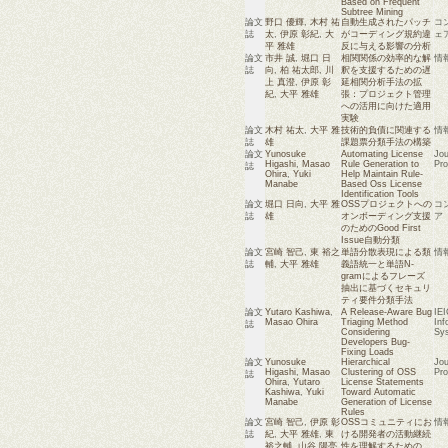
Based on Frequent
Subtree Mining
論文
野口 優輝
,
木村 祐
自動生成されたパッチ
コ
誌
太
,
伊原 彰紀
,
大
がコーディング規約違
ェ
平 雅雄
反に与える影響の分析
論文
市井 誠
,
堀口 日
相関関係の効率的な解
情
誌
向
,
柏 祐太郎
,
川
釈を支援するための遅
上 真澄
,
伊原 彰
延相関分析手法の拡
紀
,
大平 雅雄
張：プロジェクト管理
への活用に向けた適用
実験
論文
木村 祐太
,
大平 雅
技術的負債に関連する
情
誌
雄
課題票分類手法の構築
論文
Yunosuke
Automating License
Jou
Higashi
,
Masao
Rule Generation to
Pro
誌
Ohira
,
Yuki
Help Maintain Rule-
Manabe
Based Oss License
Identification Tools
論文
堀口 日向
,
大平 雅
OSSプロジェクトへの
コ
誌
雄
オンボーディング支援
ア
のためのGood First
Issue自動分類
論文
宮崎 智己
,
東 裕之
単語分散表現による類
情
誌
輔
,
大平 雅雄
義語統一と単語N-
gramによるフレーズ
抽出に基づくセキュリ
ティ要件分類手法
論文
Yutaro Kashiwa
,
A Release-Aware Bug
IEI
Masao Ohira
Triaging Method
Inf
誌
Considering
Sy
Developers Bug-
Fixing Loads
論文
Yunosuke
Hierarchical
Jou
Higashi
,
Masao
Clustering of OSS
Pro
誌
Ohira
,
Yutaro
License Statements
Kashiwa
,
Yuki
Toward Automatic
Manabe
Generation of License
Rules
論文
宮崎 智己
,
伊原 彰
OSSコミュニティにお
情
誌
紀
,
大平 雅雄
,
東
ける開発者の活動継続
裕之輔
,
山谷 陽亮
性を理解するための