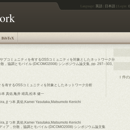
Language:
英語
|
日本語
||
Login:
work
BibTeX
 "複数のサブコミュニティを有するOSSコミュニティを対象としたネットワーク分
調とモバイル (DICOMO2008) シンポジウム論文集, pp. 297--303,
1 件
ィを有するOSSコミュニティを対象としたネットワーク分析
つ本 真佑,亀井 靖高,松本 健一
Ohira,まつ本 真佑,Kamei Yasutaka,Matsumoto Kenichi
Ohira,まつ本 真佑,Kamei Yasutaka,Matsumoto Kenichi
ィア，分散，協調とモバイル (DICOMO2008) シンポジウム論文集