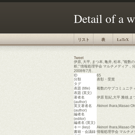
Detail of a 
リスト
表
LaTeX
Tweet
伊原, 大平, まつ本, 亀井, 松本,
析," 情報処理学会 マルチメディア，分散，協
2008年7月.
ID
65
分類
表彰・受賞
タグ
表題 (title)
複数のサブコミュニテ
表題 (英文)
著者名
伊原 彰紀,大平 雅雄,ま
(author)
英文著者名
Akinori Ihara,Masao 
(author)
編者名
(editor)
編者名 (英文)
キー (key)
Akinori Ihara,Masao 
書籍・会議録
情報処理学会 マルチメデ