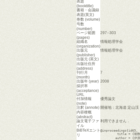
表題
(booktitle)
書籍・会議録
表題(英文)
巻数 (volume)
号数
(number)
ページ範囲
297--303
(pages)
組織名
情報処理学会
(organization)
出版元
情報処理学会
(publisher)
出版元 (英文)
出版社住所
(address)
刊行月
7
(month)
出版年 (year)
2008
採択率
(acceptance)
URL
付加情報
優秀論文
(note)
注釈 (annote)
開催地：北海道 定山渓
内容梗概
(abstract)
論文電子ファ
利用できません．
イル
BiBTeXエント
@inproceedings{id65,

         title 
リ
        author = 