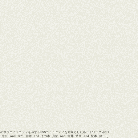
= {複数のサブコミュニティを有するOSSコミュニティを対象としたネットワーク分析},

{伊原 彰紀 and 大平 雅雄 and まつ本 真佑 and 亀井 靖高 and 松本 健一},
