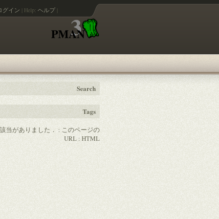
ログイン
|
Help:
ヘルプ
|
Search
Tags
の該当がありました． :
このページの
URL
:
HTML