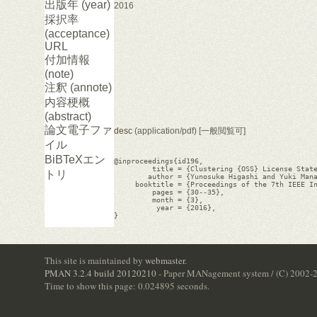
出版年 (year)
2016
採択率
(acceptance)
URL
付加情報
(note)
注釈 (annote)
内容梗概
(abstract)
論文電子ファ
desc
(application/pdf) [一般閲覧可]
イル
BiBTeXエン
@inproceedings{id196,

         title = {Clustering {OSS} License State
トリ
        author = {Yunosuke Higashi and Yuki Mana
     booktitle = {Proceedings of the 7th IEEE In
         pages = {30--35},

         month = {3},

          year = {2016},

}

This site is maintained by
webmaster
.
PMAN 3.2.4 build 20120210
- Paper MANagement system / (C) 2002-
Time to show this page: 0.024895 seconds.