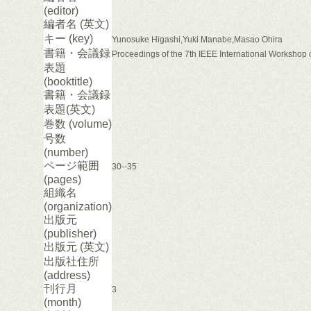
(editor)
編者名 (英文)
キー (key)
Yunosuke Higashi,Yuki Manabe,Masao Ohira
書籍・会議録
Proceedings of the 7th IEEE International Workshop
表題
(booktitle)
書籍・会議録
表題(英文)
巻数 (volume)
号数
(number)
ページ範囲
30--35
(pages)
組織名
(organization)
出版元
(publisher)
出版元 (英文)
出版社住所
(address)
刊行月
3
(month)