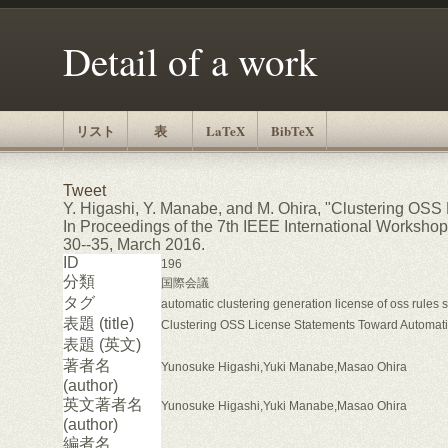
Detail of a work
リスト
表
LaTeX
BibTeX
Tweet
Y. Higashi, Y. Manabe, and M. Ohira, "Clustering OSS
In Proceedings of the 7th IEEE International Worksho
30--35, March 2016.
ID
196
分類
国際会議
タグ
automatic clustering generation license of oss rules
表題 (title)
Clustering OSS License Statements Toward Automati
表題 (英文)
著者名
Yunosuke Higashi,Yuki Manabe,Masao Ohira
(author)
英文著者名
Yunosuke Higashi,Yuki Manabe,Masao Ohira
(author)
編者名