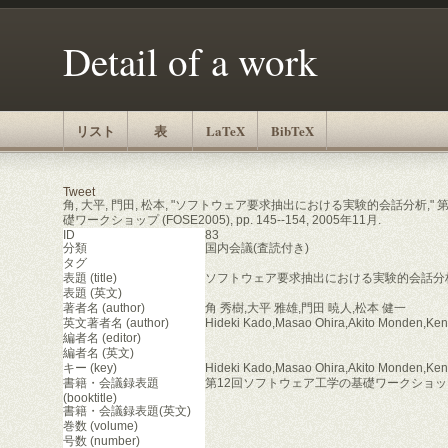
Detail of a work
リスト
表
LaTeX
BibTeX
Tweet
角, 大平, 門田, 松本, "ソフトウェア要求抽出における実験的会話分析,"
礎ワークショップ (FOSE2005), pp. 145--154, 2005年11月.
ID
83
分類
国内会議(査読付き)
タグ
表題 (title)
ソフトウェア要求抽出における実験的会話分
表題 (英文)
著者名 (author)
角 秀樹,大平 雅雄,門田 暁人,松本 健一
英文著者名 (author)
Hideki Kado,Masao Ohira,Akito Monden,Ken
編者名 (editor)
編者名 (英文)
キー (key)
Hideki Kado,Masao Ohira,Akito Monden,Ken
書籍・会議録表題
第12回ソフトウェア工学の基礎ワークショップ (
(booktitle)
書籍・会議録表題(英文)
巻数 (volume)
号数 (number)