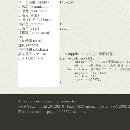
ページ範囲 (pages)
145--154
組織名 (organization)
出版元 (publisher)
出版元 (英文)
出版社住所 (address)
刊行月 (month)
11
出版年 (year)
2005
採択率 (acceptance)
URL
付加情報 (note)
注釈 (annote)
内容梗概 (abstract)
論文電子ファイル
desc
(application/pdf) [一般閲覧可]
BiBTeXエントリ
@inproceedings{id83,

         title = {ソフトウェア要求抽出にお
        author = {角 秀樹 and 大平 雅雄 a
     booktitle = {第12回ソフトウェア工学の基礎
         pages = {145--154},

         month = {11},

          year = {2005},

}

This site is maintained by
webmaster
.
PMAN 3.2.4 build 20120210
- Paper MANagement system / (C) 2002-
Time to show this page: 0.025379 seconds.