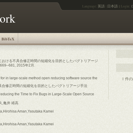
Language:
英語
|
日本語
||
Login:
work
BibTeX
OSS開発における不具合修正時間の短縮化を目的としたバグトリアージ
. 669--681, 2015年2月.
for in large-scale method open reducing software source the
1 件
不具合修正時間の短縮化を目的としたバグトリアージ手法
Reducing the Time to Fix Bugs in Large-Scale Open Source
久,亀井 靖高
a,Hirohisa Aman,Yasutaka Kamei
a,Hirohisa Aman,Yasutaka Kamei