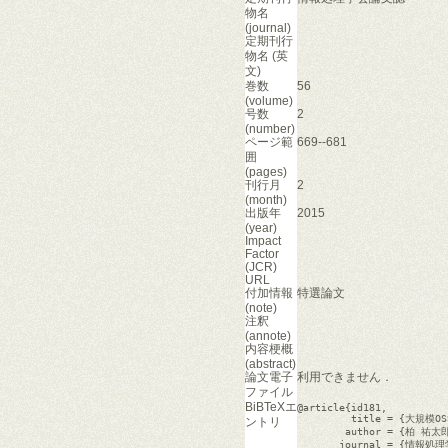
物名
(journal)
定期刊行
物名 (英
文)
巻数
56
(volume)
号数
2
(number)
ページ範
669--681
囲
(pages)
刊行月
2
(month)
出版年
2015
(year)
Impact
Factor
(JCR)
URL
付加情報
特選論文
(note)
注釈
(annote)
内容梗概
(abstract)
論文電子
利用できません．
ファイル
BiBTeXエ
@article{id181,

         title = {
ントリ
        author = {柏 祐
       journal = {情報処