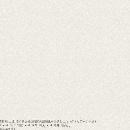
大規模OSS開発における不具合修正時間の短縮化を目的としたバグトリアージ手法},

太郎 and 大平 雅雄 and 阿萬 裕久 and 亀井 靖高},

理学会論文誌},
