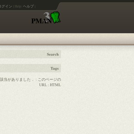
ログイン
|
Help:
ヘルプ
|
Search
Tags
の該当がありました． :
このページの
URL
:
HTML