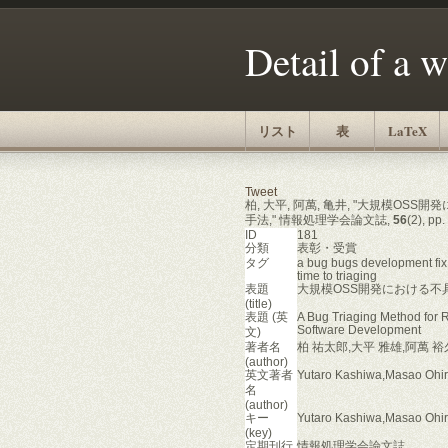
Detail of a 
リスト
表
LaTeX
Tweet
柏, 大平, 阿萬, 亀井, "大規模
手法," 情報処理学会論文誌,
56
(2), pp
ID
181
分類
表彰・受賞
タグ
a bug bugs development fix 
time to triaging
表題
大規模OSS開発における
(title)
表題 (英
A Bug Triaging Method for 
Software Development
文)
著者名
柏 祐太郎,大平 雅雄,阿萬 裕
(author)
英文著者
Yutaro Kashiwa,Masao Ohir
名
(author)
キー
Yutaro Kashiwa,Masao Ohir
(key)
定期刊行
情報処理学会論文誌