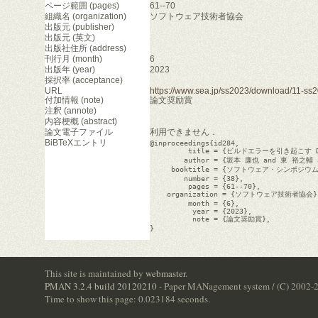
ページ範囲 (pages)
61--70
組織名 (organization)
ソフトウェア技術者協会
出版元 (publisher)
出版元 (英文)
出版社住所 (address)
刊行月 (month)
6
出版年 (year)
2023
採択率 (acceptance)
URL
https://www.sea.jp/ss2023/download/11-ss2
付加情報 (note)
論文奨励賞
注釈 (annote)
内容梗概 (abstract)
論文電子ファイル
利用できません．
BiBTeXエントリ
@inproceedings{id284,

         title = {ビルドエラーを引き起こす D
        author = {坂本 廉也 and 東 裕之輔 
     booktitle = {ソフトウェア・シンポジウム 
        number = {38},

         pages = {61--70},

    organization = {ソフトウェア技術者協会},
         month = {6},

          year = {2023},

          note = {論文奨励賞},

}

This site is maintained by
webmaster
.
PMAN 3.2.4 build 20120210
- Paper MANagement system / (C) 2002-
Time to show this page: 0.023184 seconds.