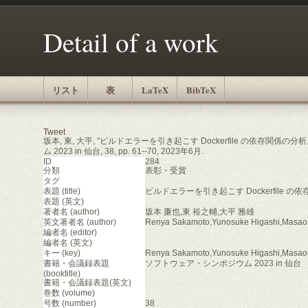
Detail of a work
リスト
表
LaTeX
BibTeX
Tweet
坂本, 東, 大平, "ビルドエラーを引き起こす Dockerfile の依存関係の
ム 2023 in 仙台, 38, pp. 61--70, 2023年6月.
ID
284
分類
表彰・受賞
タグ
表題 (title)
ビルドエラーを引き起こす Dockerfile の
表題 (英文)
著者名 (author)
坂本 廉也,東 裕之輔,大平 雅雄
英文著者名 (author)
Renya Sakamoto,Yunosuke Higashi,Masao
編者名 (editor)
編者名 (英文)
キー (key)
Renya Sakamoto,Yunosuke Higashi,Masao
書籍・会議録表題
ソフトウェア・シンポジウム 2023 in 仙台
(booktitle)
書籍・会議録表題(英文)
巻数 (volume)
号数 (number)
38