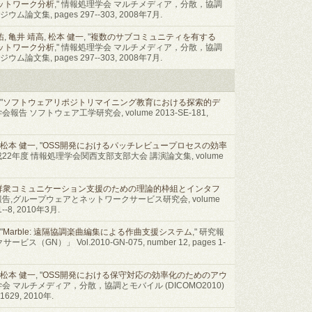
ットワーク分析
," 情報処理学会 マルチメディア，分散，協調
ム論文集, pages 297--303, 2008年7月.
佑
,
亀井 靖高
,
松本 健一
, "
複数のサブコミュニティを有する
ットワーク分析
," 情報処理学会 マルチメディア，分散，協調
ム論文集, pages 297--303, 2008年7月.
 "
ソフトウェアリポジトリマイニング教育における探索的デ
会報告 ソフトウェア工学研究会, volume 2013-SE-181,
松本 健一
, "
OSS開発におけるパッチレビュープロセスの効率
平成22年度 情報処理学会関西支部支部大会 講演論文集, volume
群衆コミュニケーション支援のための理論的枠組とインタフ
報告,グループウェアとネットワークサービス研究会, volume
1--8, 2010年3月.
 "
Marble: 遠隔協調楽曲編集による作曲支援システム
," 研究報
N）」 Vol.2010-GN-075, number 12, pages 1-
松本 健一
, "
OSS開発における保守対応の効率化のためのアウ
学会 マルチメディア，分散，協調とモバイル (DICOMO2010)
629, 2010年.