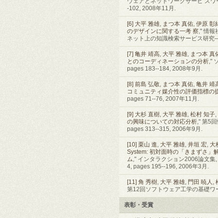
ウェアとネットワークサービ スワークショップ2
-102, 2008年11月.
[6]
大平 雅雄
,
まつ本 真佑
,
伊原 彰
のデザインに関する一考 察
," 
ネット上の知識検索サービス研究―」, pa
[7]
亀井 靖高
,
大平 雅雄
,
まつ本 真
とのコーディネーションの分析
,
pages 183--184, 2008年9月.
[8]
前島 弘敬
,
まつ本 真佑
,
亀井 靖
コミュニティ媒介性の評価指標の
pages 71--76, 2007年11月.
[9]
大杉 直樹
,
大平 雅雄
,
松村 知子
,
の興味についての対応分析
," 第
pages 313--315, 2006年9月.
[10]
栗山 進
,
大平 雅雄
,
井垣 宏
,
大
System: 初対面時の「きまず
ム
," インタラクション2006論文集, 
4, pages 195--196, 2006年3月.
[11]
角 秀樹
,
大平 雅雄
,
門田 暁人
,
第12回ソフトウェア工学の基礎ワークショップ
表彰・受賞