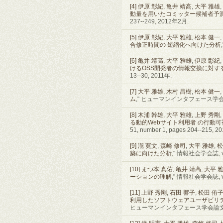
[4]
伊原 彰紀
,
亀井 靖高
,
大平 雅雄
,
動量を用いたコミッター候補者予
237--249, 2012年2月.
[5]
伊原 彰紀
,
大平 雅雄
,
松本 健一
,
合修正時間の 短縮化へ向けた分析
[6]
亀井 靖高
,
大平 雅雄
,
伊原 彰紀
,
けるOSS開発者の情報交換に対す
13--30, 2011年.
[7]
大平 雅雄
,
木村 昌樹
,
松本 健一
,
ム
," ヒューマンインタフェース学会論文誌, v
[8]
木浦 幹雄
,
大平 雅雄
,
上野 秀剛
,
る動的Webサイト利用者 の行動
51, number 1, pages 204--215, 
[9]
瀧 寛文
,
森崎 修司
,
大平 雅雄
,
松
築に向けた分析
," 情報社会学会誌, vol
[10]
まつ本 真佑
,
亀井 靖高
,
大平 
ーションの理解
," 情報社会学会誌, vol
[11]
上野 秀剛
,
石田 響子
,
松田 侑
利用したソフトウェアユーザビリテ
ヒューマンインタフェース学会論文誌, volum