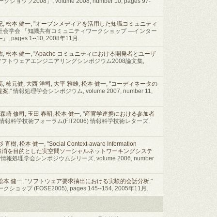
008」, volume 2008, number 10, pages 97-
紀
,
松本 健一
, "
オープンメディアを活用した知識コミュニティ
情報社会学会 「知識共有コミュニティワークショップ ―インター
ges 1--10, 2008年11月.
佑
,
松本 健一
, "
Apache コミュニティにおける開発者とユーザ
" ソフトウェアエンジニアリングシンポジウム2008論文集,
高
,
柿元健
,
大西 洋司
,
大平 雅雄
,
松本 健一
, "
コーディネータの
提案
," 情報処理学会シンポジウム, volume 2007, number 11,
森崎 修司
,
玉田 春昭
,
松本 健一
, "
産官学連携における参加者
5回情報科学技術フォーラム(FIT2006) 情報科学技術レターズ,
杉 直樹
,
松本 健一
, "
Social Context-aware Information
さ」解消を目的とした実空間ソーシャルネットワーキングシステ
情報処理学会シンポジウムシリーズ, volume 2006, number
松本 健一
, "
ソフトウェア要求抽出における実験的会話分析
,"
 (FOSE2005), pages 145--154, 2005年11月.