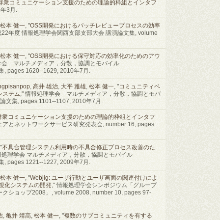
群衆コミュニケーション支援のための理論的枠組とインタフ
1年3月.
松本 健一
, "
OSS開発におけるパッチレビュープロセスの効率
平成22年度 情報処理学会関西支部支部大会 講演論文集, volume
松本 健一
, "
OSS開発における保守対応の効率化のためのアウ
理学会 マルチメディア，分散，協調とモバイル
ages 1620--1629, 2010年7月.
ngpisanpop
,
高井 雄治
,
大平 雅雄
,
松本 健一
, "
コミュニティベ
システム
," 情報処理学会 マルチメディア，分散，協調とモバ
, pages 1101--1107, 2010年7月.
群衆コミュニケーション支援のための理論的枠組とインタフ
ェアとネットワークサービス研究発表会, number 16, pages
 "
不具合管理システム利用時の不具合修正プロセス改善のた
 情報処理学会 マルチメディア，分散，協調とモバイル
ages 1221--1227, 2009年7月.
松本 健一
, "
Webjig: ユーザ行動とユーザ画面の関連付けによ
可視化システムの開発
," 情報処理学会シンポジウム「グループ
08」, volume 2008, number 10, pages 97-
佑
,
亀井 靖高
,
松本 健一
, "
複数のサブコミュニティを有する