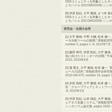
OSSコミュニティを対象としたネ
とモバイル (DICOMO2008) シンポジウ
[9]
伊原 彰紀
,
大平 雅雄
,
まつ本 真
OSSコミュニティを対象としたネ
とモバイル (DICOMO2008) シンポジウ
研究会・全国大会等
[1]
大平 雅雄
,
中野 大輔
,
松本 健一
,
ータ分析ツールの効用
," 情報処理学
number 5, pages 1--8, 2013年7月.
[2]
藤田 将司
,
伊原 彰紀
,
大平 雅雄
,
化に向けたコミッターの分類
," 
2010, 2010年9月.
[3]
瀧 寛文
,
大平 雅雄
,
松本 健一
, "
ェースの試作
," 情報処理学会研究
2010-GN-075, number 16, pages 
[4]
木村 昌樹
,
大平 雅雄
,
松本 健一
,
告「グループウェアとネットワークサービス（G
-8, 2010年3月.
[5]
伊原 彰紀
,
山本 瑞起
,
大平 雅雄
,
ェアネス支援システム
," 情報処理
シンポジウム論文集, pages 1620--1