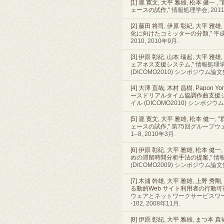
[1]
瀧 寛文
,
大平 雅雄
,
松本 健一
, "
ェースの試作
," 情報処理学会, 201
[2]
藤田 将司
,
伊原 彰紀
,
大平 雅雄
,
化に向けたコミッターの分類
," 
2010, 2010年9月.
[3]
伊原 彰紀
,
山本 瑞起
,
大平 雅雄
,
ェアネス支援システム
," 情報処
(DICOMO2010) シンポジウム論文集, p
[4]
大澤 直哉
,
木村 昌樹
,
Papon Yo
ースドリアルタイム協調作曲支援
イル (DICOMO2010) シンポジウム論文集
[5]
瀧 寛文
,
大平 雅雄
,
松本 健一
, "
ェースの試作
," 第75回グループウ
1--8, 2010年3月.
[6]
伊原 彰紀
,
大平 雅雄
,
松本 健一
,
めの滞留時間分析手法の提案
,"
(DICOMO2009) シンポジウム論文集, p
[7]
木浦 幹雄
,
大平 雅雄
,
上野 秀剛
,
る動的Web サイト利用者の行動
ウェアとネットワークサービスワークショップ20
-102, 2008年11月.
[8]
伊原 彰紀
,
大平 雅雄
,
まつ本 真