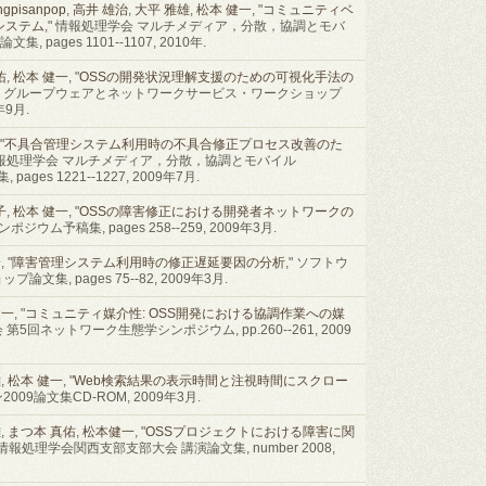
ngpisanpop
,
高井 雄治
,
大平 雅雄
,
松本 健一
, "
コミュニティベ
システム
," 情報処理学会 マルチメディア，分散，協調とモバ
, pages 1101--1107, 2010年.
佑
,
松本 健一
, "
OSSの開発状況理解支援のための可視化手法の
ム グループウェアとネットワークサービス・ワークショップ
年9月.
 "
不具合管理システム利用時の不具合修正プロセス改善のた
 情報処理学会 マルチメディア，分散，協調とモバイル
ages 1221--1227, 2009年7月.
子
,
松本 健一
, "
OSSの障害修正における開発者ネットワークの
ウム予稿集, pages 258--259, 2009年3月.
一
, "
障害管理システム利用時の修正遅延要因の分析
," ソフトウ
集, pages 75--82, 2009年3月.
健一
, "
コミュニティ媒介性: OSS開発における協調作業への媒
 第5回ネットワーク生態学シンポジウム, pp.260--261, 2009
雄
,
松本 健一
, "
Web検索結果の表示時間と注視時間にスクロー
009論文集CD-ROM, 2009年3月.
雄
,
まつ本 真佑
,
松本健一
, "
OSSプロジェクトにおける障害に関
 情報処理学会関西支部支部大会 講演論文集, number 2008,