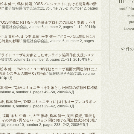
in
松本 健一
,
鵜林 尚靖
, "
OSSプロジェクトにおける開発者の活
(1)
tools
th
測
," 電子情報通信学会論文誌, volume J95-D, number 2, pages
reduc
pro
 "
OSS開発における不具合修正プロセスの現状と課題 ：不具
," 情報社会学会誌, volume 6, number 2, pages 1--12, 2011年.
indepe
小山 貴和子
,
まつ本 真佑
,
松本 健一
, "
グローバル環境下にお
る時差の影響
," 情報社会学会誌, volume 6, number 2, pages
62 件
 "
ライトユーザを対象としたオンライン協調作曲支援システ
olume 12, number 3, pages 21--31, 2010年8月.
松本 健一
, "
Webjig：ユーザ行動とユーザ画面の関連付けによ
可視化システムの開発及び評価
," 情報処理学会論文誌, volume
2010年1月.
本 健一
, "
Q&Aコミュニティを対象とした回答の信頼性指標構
ume 4, number 1, pages 49--58, 2009年6月.
雅雄
,
松本 健一
, "
OSSコミュニティにおけるオープンコラボレ
ume 3, number 2, pages 29--42, 2009年3月.
子
,
福嶋 祥太
,
中道 上
,
大平 雅雄
,
松本 健一
,
岡田 保紀
, "
脳波を
ィの評価 - 異なるバージョン 間における周波数成分の比較
,"
e 10, number 2, pages 233--242, 2008年5月.