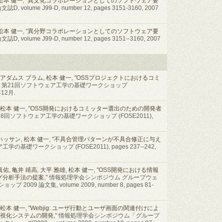
松本 健一
, "
異文化コラボレーションとしてのソフトウェア要
 volume J99-D, number 12, pages 3151-3160, 2007
松本 健一
, "
異分野コラボレーションとしてのソフトウェア要
 volume J99-D, number 12, pages 3151--3160, 2007
アダムス ブラム
,
松本 健一
, "
OSSプロジェクトにおけるコミ
," 第21回ソフトウェア工学の基礎ワークショップ
年12月.
松本 健一
, "
OSS開発におけるコミッター選出のための開発者
第18回ソフトウェア工学の基礎ワークショップ (FOSE2011),
ハッサン
,
松本 健一
, "
不具合管理パターンが不具合修正に与え
学の基礎ワークショップ (FOSE2011), pages 237--242,
真佑
,
亀井 靖高
,
大平 雅雄
,
松本 健一
, "
OSS開発における情報
グ分析手法の提案
," 情報処理学会シンポジウム グループウェ
09 論文集, volume 2009, number 8, pages 81-
松本 健一
, "
Webjig: ユーザ行動とユーザ画面の関連付けによ
可視化システムの開発
," 情報処理学会シンポジウム「グループ