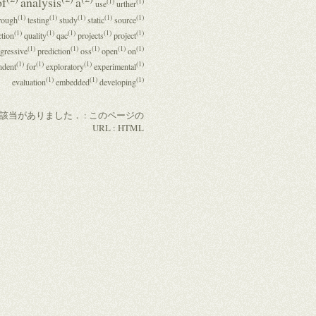
of
analysis
a
(1)
(1)
use
urther
(1)
(1)
(1)
(1)
(1)
rough
testing
study
static
source
(1)
(1)
(1)
(1)
(1)
tion
quality
qac
projects
project
(1)
(1)
(1)
(1)
(1)
gressive
prediction
oss
open
on
(1)
(1)
(1)
(1)
ndent
for
exploratory
experimental
(1)
(1)
(1)
evaluation
embedded
developing
の該当がありました． :
このページの
URL
:
HTML