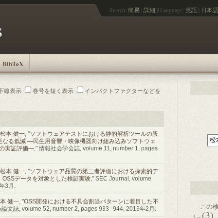
Search:
簡易
|
詳細
||
Language:
英語
|
日本
s
BibTeX
下線表示
巻号を短く表示
インパクトファクターなどを
松本 健一
, "
ソフトウェアテストにおける静的解析ツールの段
更なる低減 ―民生用音響・映像機器向け組み込みソフトウェ
その実証評価―
," 情報社会学会誌, volume 11, number 1, pages
松本 健一
, "
ソフトウェア品質の第三者評価における探索的デ
OSSデータを対象とした検証実験
," SEC Journal, volume
14年3月.
本 健一
, "
OSS開発における不具合割当パターンに着目した不
この検
誌, volume 52, number 2, pages 933--944, 2013年2月.
(3)