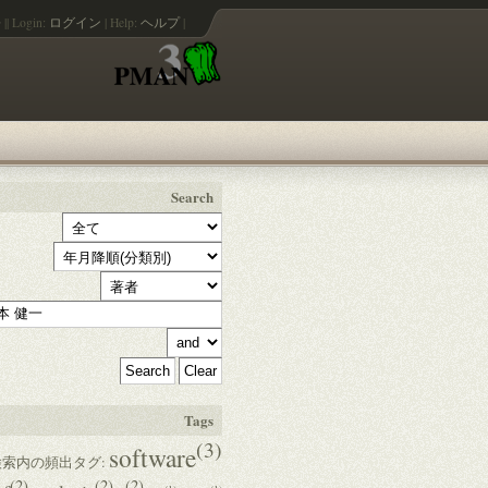
語
||
Login:
ログイン
|
Help:
ヘルプ
|
Search
Tags
(3)
software
索内の頻出タグ:
(2)
(2)
(2)