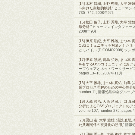
[14]
木村 昌樹
,
上野 秀剛
,
大平 雅
へ向けた実験的検討
," ヒューマン
735--742, 2008年9月.
[15]
松田 侑子
,
上野 秀剛
,
大平 雅
線分析
," ヒューマンインタフェースシン
2008年9月.
[16]
伊原 彰紀
,
大平 雅雄
,
まつ本 
OSSコミュニティを対象としたネ
とモバイル (DICOMO2008) シンポジウ
[17]
伊原 彰紀
,
前島 弘敬
,
まつ本 
を有するOSSコミュニティにおけ
ープウェアとネットワークサービス・ワークシ
pages 13--18, 2007年11月.
[18]
大平 雅雄
,
まつ本 真佑
,
前島 
業プロセス理解のための中心性分
number 11, 情報処理学会グル
[19]
大蔵 君治
,
大西 洋司
,
川口 真
分析によるOSSプロジェクトのア
volume 107, number 275, pages 
[20]
栗山 進
,
大平 雅雄
,
湯浅 直弘
,
た共著関係の視覚化の効用
," 情報
[21]
田中 秀一郎
,
大平 雅雄
,
松本 