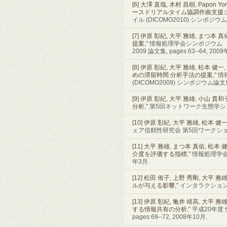
[6]
大澤 直哉
,
木村 昌樹
,
Papon Yo
ースドリアルタイム協調作曲支援
イル (DICOMO2010) シンポジウム論文集
[7]
伊原 彰紀
,
大平 雅雄
,
まつ本 真
提案
," 情報処理学会シンポジウ
2009 論文集, pages 63--64, 2009
[8]
伊原 彰紀
,
大平 雅雄
,
松本 健一
,
めの滞留時間 分析手法の提案
,"
(DICOMO2009) シンポジウム論文集, p
[9]
伊原 彰紀
,
大平 雅雄
,
小山 貴和
分析
," 第5回ネットワーク生態学シンポジ
[10]
伊原 彰紀
,
大平 雅雄
,
松本 健
ェア信頼性研究会 第5回ワークショップ論文
[11]
大平 雅雄
,
まつ本 真佑
,
松本 
介度を評価する指標
," 情報処理学会
年3月.
[12]
松田 侑子
,
上野 秀剛
,
大平 雅
ルが与える影響
," インタラクション2
[13]
伊原 彰紀
,
亀井 靖高
,
大平 雅
する情報共有の分析
," 平成20年度
pages 69--72, 2008年10月.