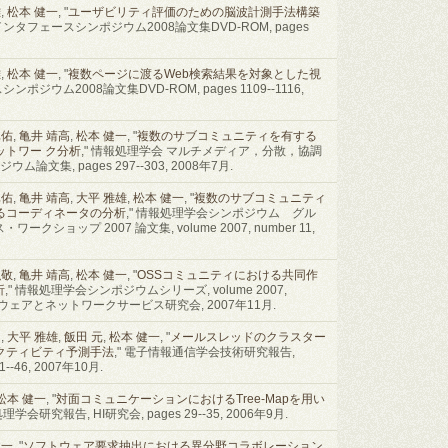
雄
,
松本 健一
, "
ユーザビリティ評価のための脳波計測手法構築
インタフェースシンポジウム2008論文集DVD-ROM, pages
雄
,
松本 健一
, "
複数ページに渡るWeb検索結果を対象とした視
ポジウム2008論文集DVD-ROM, pages 1109--1116,
真佑
,
亀井 靖高
,
松本 健一
, "
複数のサブコミュニティを有する
ットワー ク分析
," 情報処理学会 マルチメディア，分散，協調
ム論文集, pages 297--303, 2008年7月.
真佑
,
亀井 靖高
,
大平 雅雄
,
松本 健一
, "
複数のサブコミュニティ
るコーディネータの分析
," 情報処理学会シンポジウム グル
ョップ 2007 論文集, volume 2007, number 11,
弘敬
,
亀井 靖高
,
松本 健一
, "
OSSコミュニティにおける共同作
析
," 情報処理学会シンポジウムシリーズ, volume 2007,
ープウェアとネットワークサービス研究会, 2007年11月.
司
,
大平 雅雄
,
飯田 元
,
松本 健一
, "
メールスレッドのクラスター
クティビティ予測手法
," 電子情報通信学会技術研究報告,
41--46, 2007年10月.
松本 健一
, "
対面コミュニケーションにおけるTree-Mapを用い
処理学会研究報告, HI研究会, pages 29--35, 2006年9月.
健一
, "
ソフトウェア要求抽出における異分野コラボレーション