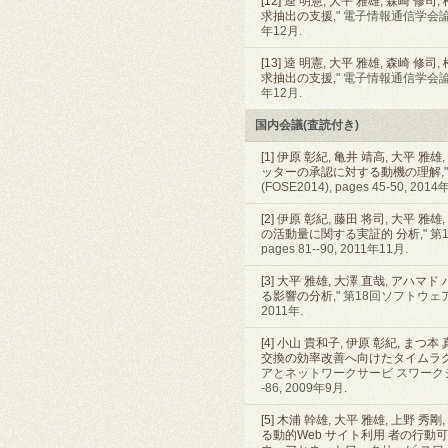
[12]
逵 明憲
,
大平 雅雄
,
森崎 修司
,
求抽出の支援
," 電子情報通信学会論文誌D,
年12月.
[13]
逵 明憲
,
大平 雅雄
,
森崎 修司
,
求抽出の支援
," 電子情報通信学会論文誌D,
年12月.
国内会議(査読付き)
[1]
伊原 彰紀
,
亀井 靖高
,
大平 雅雄
,
ッターの承認に対する動機の理解
(FOSE2014), pages 45-50, 2014
[2]
伊原 彰紀
,
藤田 将司
,
大平 雅雄
,
の活動量に関する実証的 分析
," 
pages 81--90, 2011年11月.
[3]
大平 雅雄
,
大澤 直哉
,
アハマド 
る影響の分析
," 第18回ソフトウェア工
2011年.
[4]
小山 貴和子
,
伊原 彰紀
,
まつ本 
交換の効率改善へ向けたタイムラ
アとネットワークサービ スワークショップ 20
-86, 2009年9月.
[5]
木浦 幹雄
,
大平 雅雄
,
上野 秀剛
,
る動的Web サイト利用 者の行動