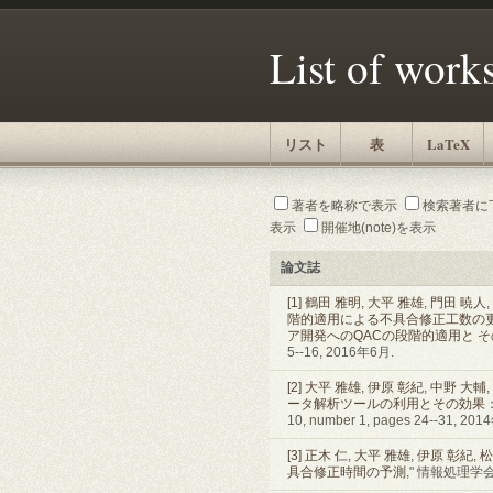
List of work
リスト
表
LaTeX
著者を略称で表示
検索著者に
表示
開催地(note)を表示
論文誌
[1]
鶴田 雅明
,
大平 雅雄
,
門田 暁人
,
階的適用による不具合修正工数の
ア開発へのQACの段階的適用と 
5--16, 2016年6月.
[2]
大平 雅雄
,
伊原 彰紀
,
中野 大輔
,
ータ解析ツールの利用とその効果：
10, number 1, pages 24--31, 20
[3]
正木 仁
,
大平 雅雄
,
伊原 彰紀
,
松
具合修正時間の予測
," 情報処理学会論文