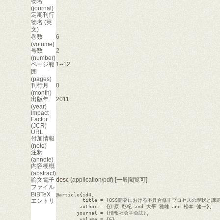
物名
(journal)
定期刊行
物名 (英
文)
巻数
6
(volume)
号数
2
(number)
ページ範
1--12
囲
(pages)
刊行月
0
(month)
出版年
2011
(year)
Impact
Factor
(JCR)
URL
付加情報
(note)
注釈
(annote)
内容梗概
(abstract)
論文電子
desc
(application/pdf) [一般閲覧可]
ファイル
BiBTeX
@article{id4,

エントリ
         title = {OSS開発における不具合修正プロセスの現状と
        author = {伊原 彰紀 and 大平 雅雄 and 松本 健一},

       journal = {情報社会学会誌},

        volume = {6},
