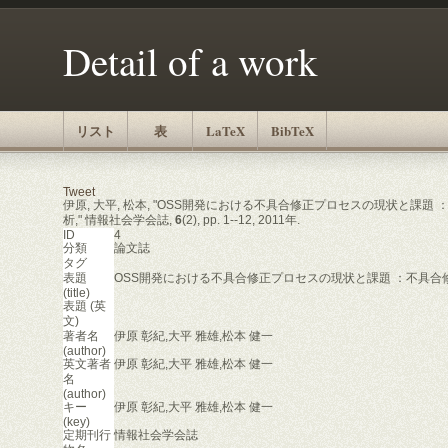
Detail of a work
リスト
表
LaTeX
BibTeX
Tweet
伊原, 大平, 松本, "OSS開発における不具合修正プロセスの現状と課題
析," 情報社会学会誌,
6
(2), pp. 1--12, 2011年.
ID
4
分類
論文誌
タグ
表題
OSS開発における不具合修正プロセスの現状と課題 ：不具合
(title)
表題 (英
文)
著者名
伊原 彰紀,大平 雅雄,松本 健一
(author)
英文著者
伊原 彰紀,大平 雅雄,松本 健一
名
(author)
キー
伊原 彰紀,大平 雅雄,松本 健一
(key)
定期刊行
情報社会学会誌