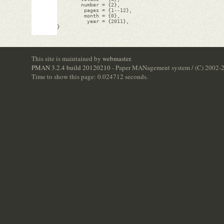
        number = {2},

         pages = {1--12},

         month = {0},

          year = {2011},

}

This site is maintained by
webmaster
.
PMAN 3.2.4 build 20120210
- Paper MANagement system / (C) 2002-
Time to show this page: 0.024712 seconds.