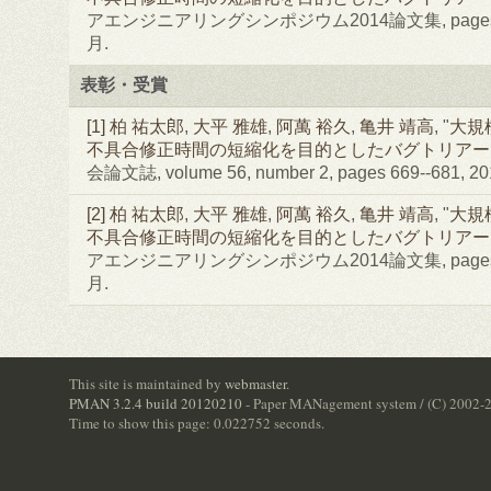
アエンジニアリングシンポジウム2014論文集, pages 66
月.
表彰・受賞
[1]
柏 祐太郎
,
大平 雅雄
,
阿萬 裕久
,
亀井 靖高
, "
大規
不具合修正時間の短縮化を目的としたバグトリアー
会論文誌, volume 56, number 2, pages 669--681, 
[2]
柏 祐太郎
,
大平 雅雄
,
阿萬 裕久
,
亀井 靖高
, "
大規
不具合修正時間の短縮化を目的としたバグトリアー
アエンジニアリングシンポジウム2014論文集, pages 66
月.
This site is maintained by
webmaster
.
PMAN 3.2.4 build 20120210
- Paper MANagement system / (C) 2002-
Time to show this page: 0.022752 seconds.