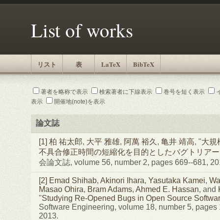
List of works
リスト
表
LaTeX
BibTeX
著者を略称で表示
検索著者に下線表示
巻号を短く表示
表示
開催地(note)を表示
論文誌
[1]
柏 祐太郎
,
大平 雅雄
,
阿萬 裕久
,
亀井 靖高
, "
大規
不具合修正時間の短縮化を目的としたバグトリアー
会論文誌, volume 56, number 2, pages 669--681, 
[2]
Emad Shihab
,
Akinori Ihara
,
Yasutaka Kamei
,
Wal
Masao Ohira
,
Bram Adams
,
Ahmed E. Hassan
, and
"
Studying Re-Opened Bugs in Open Source Softwa
Software Engineering, volume 18, number 5, pages
2013.