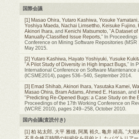
国際会議
[1]
Masao Ohira
,
Yutaro Kashiwa
,
Yosuke Yamatani
Yoshiya Maeda
,
Nachai Limsettho
,
Keisuke Fujino
,
Akinori Ihara
, and
Kenichi Matsumoto
, "
A Dataset of
Manually-Classified Issue Reports
," In Proceedings
Conference on Mining Software Repositories (MSR 
May 2015.
[2]
Yutaro Kashiwa
,
Hayato Yoshiyuki
,
Yusuke Kukit
"
A Pilot Study of Diversity in High Impact Bugs
," In 
International Conference on Software Maintenance 
(ICSME2014), pages 536--540, September 2014.
[3]
Emad Shihab
,
Akinori Ihara
,
Yasutaka Kamei
,
Wal
Masao Ohira
,
Bram Adams
,
Ahmed E. Hassan
, and
"
Predicting Re-Opened Bugs: a Case Study on the E
Proceedings of the 17th Working Conference on Re
(WCRE 2010), pages 249--258, October 2010.
国内会議(査読付き)
[1]
柏 祐太郎
,
大平 雅雄
,
阿萬 裕久
,
亀井 靖高
, "
大規
不具合修正時間の短縮化を目的としたバグトリアー