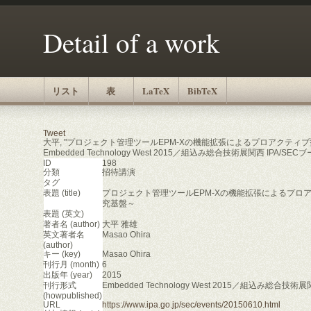
Detail of a work
リスト
表
LaTeX
BibTeX
Tweet
大平, "プロジェクト管理ツールEPM-Xの機能拡張によるプロアクテ
Embedded Technology West 2015／組込み総合技術展関西 IPA/SEC
ID
198
分類
招待講演
タグ
表題 (title)
プロジェクト管理ツールEPM-Xの機能拡張によるプ
究基盤～
表題 (英文)
著者名 (author)
大平 雅雄
英文著者名
Masao Ohira
(author)
キー (key)
Masao Ohira
刊行月 (month)
6
出版年 (year)
2015
刊行形式
Embedded Technology West 2015／組込み総合技
(howpublished)
URL
https://www.ipa.go.jp/sec/events/20150610.html