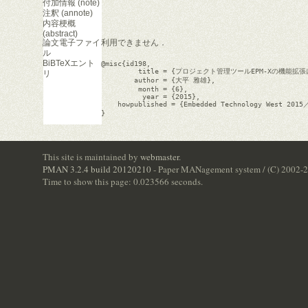
付加情報 (note)
注釈 (annote)
内容梗概
(abstract)
論文電子ファイ
利用できません．
ル
BiBTeXエント
@misc{id198,

         title = {プロジェクト管理ツールEPM-
リ
        author = {大平 雅雄},

         month = {6},

          year = {2015},

    howpublished = {Embedded Technology Wes
}

This site is maintained by
webmaster
.
PMAN 3.2.4 build 20120210
- Paper MANagement system / (C) 2002-
Time to show this page: 0.023566 seconds.