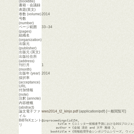
(booktitle)
書籍・会議録
表題(英文)
巻数 (volume)
2014
号数
(number)
ページ範囲
33--34
(pages)
組織名
(organization)
出版元
(publisher)
出版元 (英文)
出版社住所
(address)
刊行月
1
(month)
出版年 (year)
2014
採択率
(acceptance)
URL
付加情報
(note)
注釈 (annote)
内容梗概
(abstract)
論文電子ファ
wws2014_t2_kinjo.pdf
(application/pdf) [一般閲覧可]
イル
BiBTeXエント
@inproceedings{id154,

         title = {コミッター候補者予測におけるOSSプロジ
リ
        author = {金城 清史 and 大平 雅雄 },

     booktitle = {情報処理学会シンポジウムシリーズ, ウィ