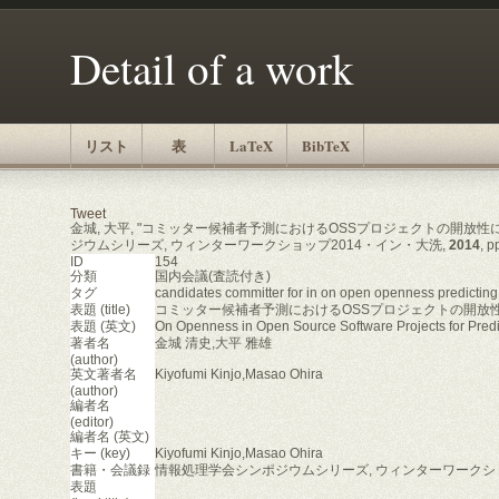
Detail of a work
リスト
表
LaTeX
BibTeX
Tweet
金城, 大平, "コミッター候補者予測におけるOSSプロジェクトの開放性
ジウムシリーズ, ウィンターワークショップ2014・イン・大洗,
2014
, 
ID
154
分類
国内会議(査読付き)
タグ
candidates committer for in on open openness predicting
表題 (title)
コミッター候補者予測におけるOSSプロジェクトの開放
表題 (英文)
On Openness in Open Source Software Projects for Pred
著者名
金城 清史,大平 雅雄
(author)
英文著者名
Kiyofumi Kinjo,Masao Ohira
(author)
編者名
(editor)
編者名 (英文)
キー (key)
Kiyofumi Kinjo,Masao Ohira
書籍・会議録
情報処理学会シンポジウムシリーズ, ウィンターワークショ
表題