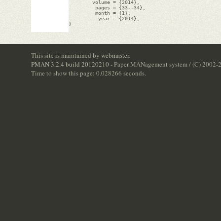
        volume = {2014},

         pages = {33--34},

         month = {1},

          year = {2014},

}

This site is maintained by
webmaster
.
PMAN 3.2.4 build 20120210
- Paper MANagement system / (C) 2002-
Time to show this page: 0.028266 seconds.