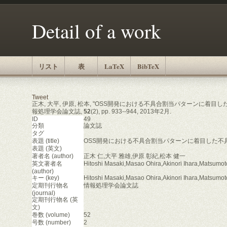
Detail of a work
リスト
表
LaTeX
BibTeX
Tweet
正木, 大平, 伊原, 松本, "OSS開発における不具合割当パターンに着目し
報処理学会論文誌,
52
(2), pp. 933--944, 2013年2月.
ID
49
分類
論文誌
タグ
表題 (title)
OSS開発における不具合割当パターンに着目した不
表題 (英文)
著者名 (author)
正木 仁,大平 雅雄,伊原 彰紀,松本 健一
英文著者名
Hitoshi Masaki,Masao Ohira,Akinori Ihara,Matsumot
(author)
キー (key)
Hitoshi Masaki,Masao Ohira,Akinori Ihara,Matsumot
定期刊行物名
情報処理学会論文誌
(journal)
定期刊行物名 (英
文)
巻数 (volume)
52
号数 (number)
2