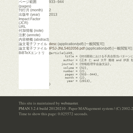
ページ範囲
933--944
(pages)
刊行月 (month)
2
出版年 (year)
2013
Impact Factor
(JCR)
URL
付加情報 (note)
注釈 (annote)
内容梗概 (abstract)
論文電子ファイル
desc
(application/pdf) [一般閲覧可]
論文電子ファイル
IPSJ-JNL5402056.pdf
(application/pdf) [一般閲覧可]
BiBTeXエントリ
@article{id49,

         title = {OSS開発における不具合割当パタ
        author = {正木 仁 and 大平 雅雄 and 伊原 
       journal = {情報処理学会論文誌},

        volume = {52},

        number = {2},

         pages = {933--944},

         month = {2},

          year = {2013},

}

This site is maintained by
webmaster
.
PMAN 3.2.4 build 20120210
- Paper MANagement system / (C) 2002-
Time to show this page: 0.025572 seconds.