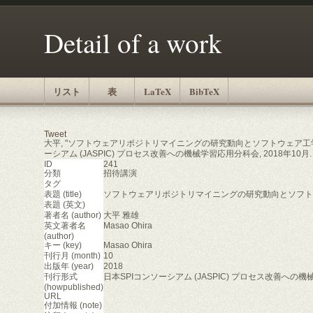
Detail of a work
リスト
表
LaTeX
BibTeX
Tweet
大平, "ソフトウェアリポジトリマイニングの研究動向とソフトウェア工学に
ーシアム (JASPIC) プロセス改善への機械学習応用分科会, 2018年10月.
ID
241
分類
招待講演
タグ
表題 (title)
ソフトウェアリポジトリマイニングの研究動向とソフト
表題 (英文)
著者名 (author)
大平 雅雄
英文著者名
Masao Ohira
(author)
キー (key)
Masao Ohira
刊行月 (month)
10
出版年 (year)
2018
刊行形式
日本SPIコンソーシアム (JASPIC) プロセス改善への
(howpublished)
URL
付加情報 (note)