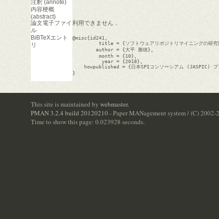
注釈 (annote)
内容梗概
(abstract)
論文電子ファイ
利用できません．
ル
BiBTeXエント
@misc{id241,

         title = {ソフトウェアリポジトリマイニングの
リ
        author = {大平 雅雄},

         month = {10},

          year = {2018},

    howpublished = {日本SPIコンソーシアム (JASPI
}

This site is maintained by
webmaster
.
PMAN 3.2.4 build 20120210
- Paper MANagement system / (C) 2002-
Time to show this page: 0.023928 seconds.