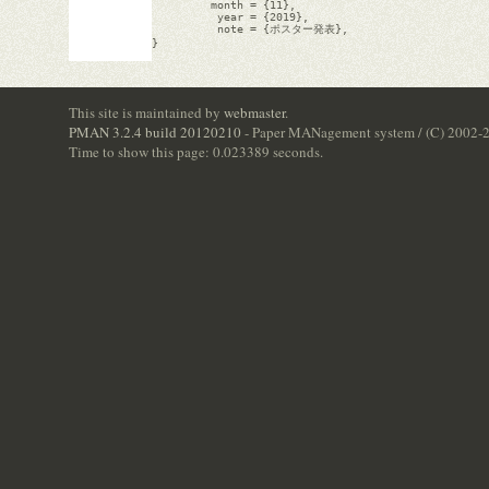
         month = {11},

          year = {2019},

          note = {ポスター発表},

}

This site is maintained by
webmaster
.
PMAN 3.2.4 build 20120210
- Paper MANagement system / (C) 2002-
Time to show this page: 0.023389 seconds.