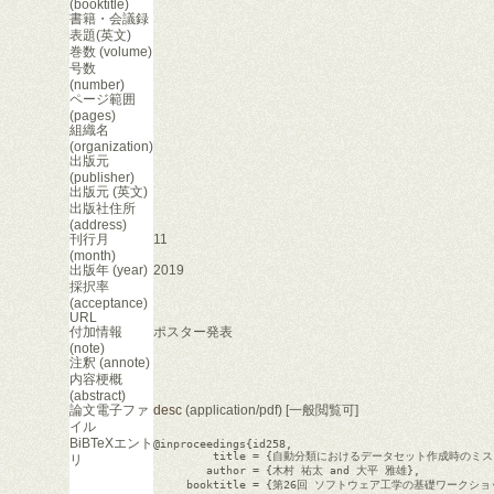
(booktitle)
書籍・会議録
表題(英文)
巻数 (volume)
号数
(number)
ページ範囲
(pages)
組織名
(organization)
出版元
(publisher)
出版元 (英文)
出版社住所
(address)
刊行月
11
(month)
出版年 (year)
2019
採択率
(acceptance)
URL
付加情報
ポスター発表
(note)
注釈 (annote)
内容梗概
(abstract)
論文電子ファ
desc
(application/pdf) [一般閲覧可]
イル
BiBTeXエント
@inproceedings{id258,

         title = {自動分類におけるデータセット作成時の
リ
        author = {木村 祐太 and 大平 雅雄},

     booktitle = {第26回 ソフトウェア工学の基礎ワークショップ