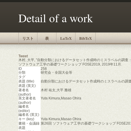
Detail of a work
リスト
表
LaTeX
BibTeX
Tweet
木村, 大平, "自動分類におけるデータセット作成時のミスラベルの調査：
ソフトウェア工学の基礎ワークショップ FOSE2019, 2019年11月.
ID
258
分類
研究会・全国大会等
タグ
表題 (title)
自動分類におけるデータセット作成時のミスラベルの調
表題 (英文)
著者名
木村 祐太,大平 雅雄
(author)
英文著者名
Yuta Kimura,Masao Ohira
(author)
編者名
(editor)
編者名 (英文)
キー (key)
Yuta Kimura,Masao Ohira
書籍・会議録
第26回 ソフトウェア工学の基礎ワークショップ FOSE20
表題