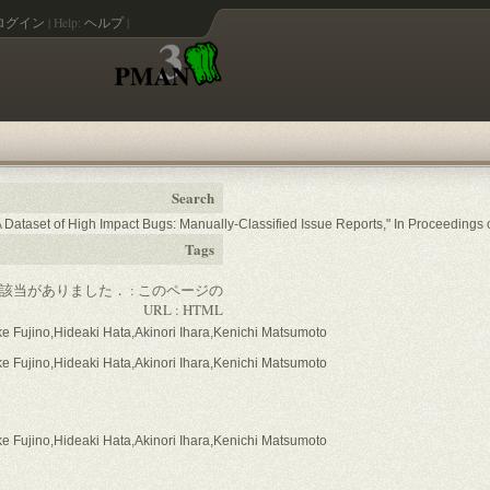
ログイン
|
Help:
ヘルプ
|
Search
, "A Dataset of High Impact Bugs: Manually-Classified Issue Reports," In Proceeding
Tags
の該当がありました． :
このページの
URL
:
HTML
 Fujino,Hideaki Hata,Akinori Ihara,Kenichi Matsumoto
 Fujino,Hideaki Hata,Akinori Ihara,Kenichi Matsumoto
 Fujino,Hideaki Hata,Akinori Ihara,Kenichi Matsumoto