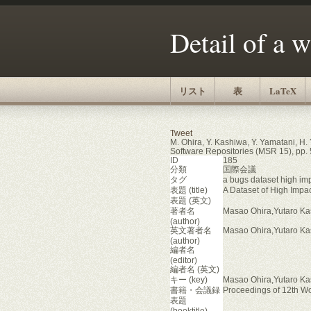
Detail of a 
リスト
表
LaTeX
Tweet
M. Ohira, Y. Kashiwa, Y. Yamatani, H.
Software Repositories (MSR 15), pp.
ID
185
分類
国際会議
タグ
a bugs dataset high imp
表題 (title)
A Dataset of High Impa
表題 (英文)
著者名
Masao Ohira,Yutaro Ka
(author)
英文著者名
Masao Ohira,Yutaro Ka
(author)
編者名
(editor)
編者名 (英文)
キー (key)
Masao Ohira,Yutaro Ka
書籍・会議録
Proceedings of 12th W
表題
(booktitle)