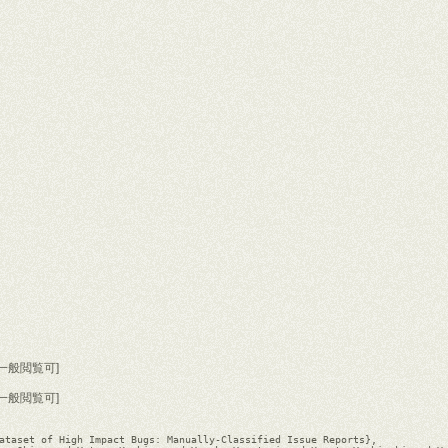
f) [一般閲覧可]
f) [一般閲覧可]
ataset of High Impact Bugs: Manually-Classified Issue Reports},
