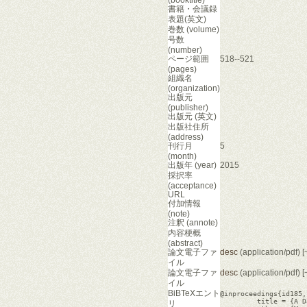
書籍・会議録
表題(英文)
巻数 (volume)
号数
(number)
ページ範囲
518--521
(pages)
組織名
(organization)
出版元
(publisher)
出版元 (英文)
出版社住所
(address)
刊行月
5
(month)
出版年 (year)
2015
採択率
(acceptance)
URL
付加情報
(note)
注釈 (annote)
内容梗概
(abstract)
論文電子ファ
desc
(application/pd
イル
論文電子ファ
desc
(application/pd
イル
BiBTeXエント
@inproceedings{id185,

         title = {A D
リ