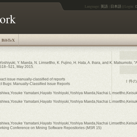
Language:
英語
|
日本語
||
Login:
work
BibTeX
 Yoshiyuki, Y. Maeda, N. Limsettho, K. Fujino, H. Hata, A. Ihara, and K. Matsumoto
 518--521, May 2015.
act issue manually-classified of reports
1 件
ct Bugs: Manually-Classified Issue Reports
shiwa,Yosuke Yamatani,Hayato Yoshiyuki,Yoshiya Maeda,Nachai Limsettho,Keisuke
shiwa,Yosuke Yamatani,Hayato Yoshiyuki,Yoshiya Maeda,Nachai Limsettho,Keisuke
shiwa,Yosuke Yamatani,Hayato Yoshiyuki,Yoshiya Maeda,Nachai Limsettho,Keisuke
orking Conference on Mining Software Repositories (MSR 15)