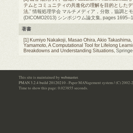
テムとコミュニティの共進化の理解を目的としたデ
法
," 情報処理学会 マルチメディア，分散，協調と
(DICOMO2013) シンポジウム論文集, pages 1695--17
著書
[1]
Kumiyo Nakakoji
,
Masao Ohira
,
Akio Takashima
,
Yamamoto
,
A Computational Tool for Lifelong Learn
Breakdowns and Understanding Situations
, Springe
This site is maintained by
webmaster
.
PMAN 3.2.4 build 20120210
- Paper MANagement system / (C) 2002-
Time to show this page: 0.023855 seconds.