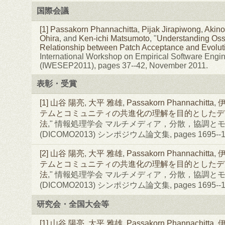
国際会議
[1]
Passakorn Phannachitta
,
Pijak Jirapiwong
,
Akino
Ohira
, and
Ken-ichi Matsumoto
, "
Understanding Os
Relationship between Patch Acceptance and Evoluti
International Workshop on Empirical Software Engin
(IWESEP2011), pages 37--42, November 2011.
表彰・受賞
[1]
山谷 陽亮
,
大平 雅雄
,
Passakorn Phannachitta
,
伊
テムとコミュニティの共進化の理解を目的としたデ
法
," 情報処理学会 マルチメディア，分散，協調と
(DICOMO2013) シンポジウム論文集, pages 1695--17
[2]
山谷 陽亮
,
大平 雅雄
,
Passakorn Phannachitta
,
伊
テムとコミュニティの共進化の理解を目的としたデ
法
," 情報処理学会 マルチメディア，分散，協調と
(DICOMO2013) シンポジウム論文集, pages 1695--17
研究会・全国大会等
[1]
山谷 陽亮
,
大平 雅雄
,
Passakorn Phannachitta
,
伊