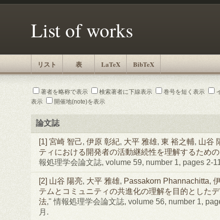
List of works
リスト
表
LaTeX
BibTeX
著者を略称で表示
検索著者に下線表示
巻号を短く表示
表示
開催地(note)を表示
論文誌
[1]
宮崎 智己
,
伊原 彰紀
,
大平 雅雄
,
東 裕之輔
,
山谷 
ティにおける開発者の活動継続性を理解するためのPoli
報処理学会論文誌, volume 59, number 1, pages 2-1
[2]
山谷 陽亮
,
大平 雅雄
,
Passakorn Phannachitta
,
伊
テムとコミュニティの共進化の理解を目的としたデ
法
," 情報処理学会論文誌, volume 56, number 1, pages
月.