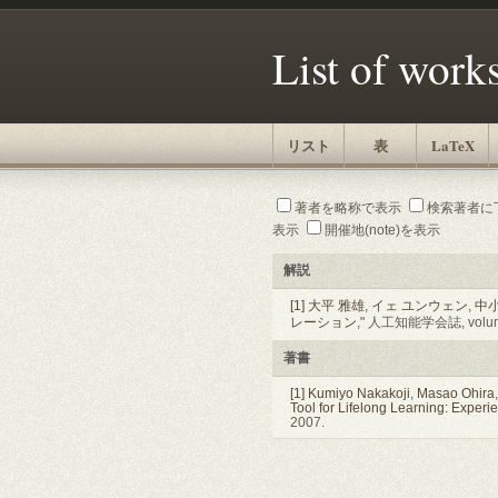
List of work
リスト
表
LaTeX
著者を略称で表示
検索著者に
表示
開催地(note)を表示
解説
[1]
大平 雅雄
,
イェ ユンウェン
,
中小
レーション
," 人工知能学会誌, volume 
著書
[1]
Kumiyo Nakakoji
,
Masao Ohira
Tool for Lifelong Learning: Exper
2007.