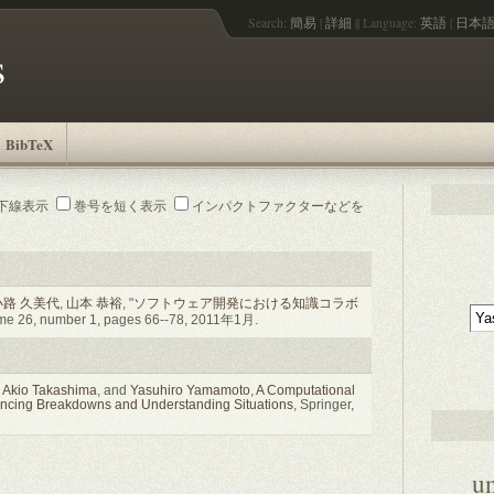
Search:
簡易
|
詳細
||
Language:
英語
|
日本
s
BibTeX
下線表示
巻号を短く表示
インパクトファクターなどを
路 久美代
,
山本 恭裕
, "
ソフトウェア開発における知識コラボ
26, number 1, pages 66--78, 2011年1月.
,
Akio Takashima
, and
Yasuhiro Yamamoto
,
A Computational
iencing Breakdowns and Understanding Situations
, Springer,
u