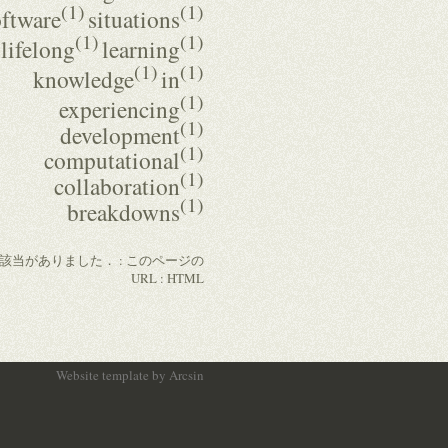
(1)
(1)
oftware
situations
(1)
(1)
lifelong
learning
(1)
(1)
knowledge
in
(1)
experiencing
(1)
development
(1)
computational
(1)
collaboration
(1)
breakdowns
の該当がありました． :
このページの
URL
:
HTML
Website template
by
Arcsin