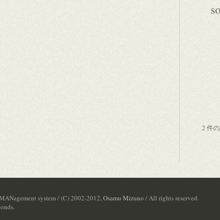
s
2 件
 MANagement system / (C) 2002-2012,
Osamu Mizuno
/ All rights reserved.
conds.