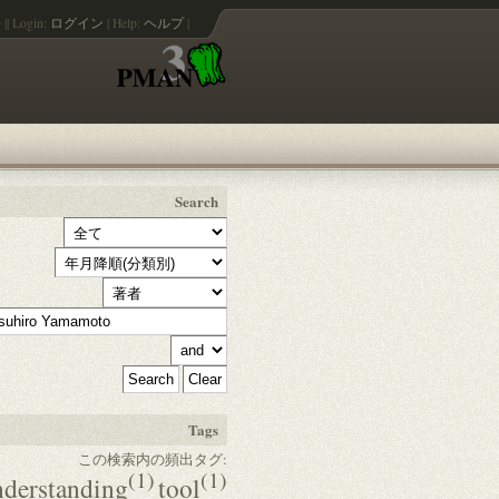
語
||
Login:
ログイン
|
Help:
ヘルプ
|
Search
Tags
この検索内の頻出タグ:
(1)
(1)
nderstanding
tool