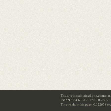
This site is maintained by
webmaster
.
PMAN 3.2.4 build 20120210
- Paper
Time to show this page: 0.022658 se