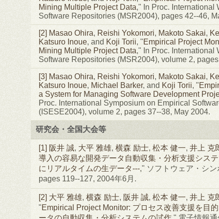
Mining Multiple Project Data
," In Proc. Internationa
Software Repositories (MSR2004), pages 42--46, M
[2]
Masao Ohira
,
Reishi Yokomori
,
Makoto Sakai
,
Ke
Katsuro Inoue
, and
Koji Torii
, "
Empirical Project Moni
Mining Multiple Project Data
," In Proc. Internationa
Software Repositories (MSR2004), volume 2, pages
[3]
Masao Ohira
,
Reishi Yokomori
,
Makoto Sakai
,
Ke
Katsuro Inoue
,
Michael Barker
, and
Koji Torii
, "
Empir
a System for Managing Software Development Proje
Proc. International Symposium on Empirical Softwa
(ISESE2004), volume 2, pages 37--38, May 2004.
研究会・全国大会等
[1]
阪井 誠
,
大平 雅雄
,
横森 励士
,
松本 健一
,
井上 克
導入の容易な開発データ自動収集・分析支援システムの
にリアルタイムの生データ---
," ソフトウェア・シンポ
pages 119--127, 2004年6月.
[2]
大平 雅雄
,
横森 励士
,
阪井 誠
,
松本 健一
,
井上 克
"
Empirical Project Monitor: プロセス改善
ータの自動収集・分析システムの試作
," 電子情報