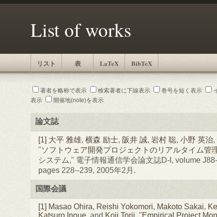
List of works
リスト
表
LaTeX
BibTeX
著者を略称で表示
検索著者に下線表示
巻号を短く表示
表示
開催地(note)を表示
論文誌
[1]
大平 雅雄
,
横森 励士
,
阪井 誠
,
岩村 聡
,
小野 英治
,
"
ソフトウェア開発プロジェクトのリアルタイム管
システム
," 電子情報通信学会論文誌D-I, volume J88-D-I
pages 228--239, 2005年2月.
国際会議
[1]
Masao Ohira
,
Reishi Yokomori
,
Makoto Sakai
,
Ke
Katsuro Inoue
, and
Koji Torii
, "
Empirical Project Moni