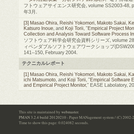
フトウェアサイエンス研究会, volume SS2003-48, page
年3月.
[3]
Masao Ohira
,
Reishi Yokomori
,
Makoto Sakai
,
Ke
Katsuro Inoue
, and
Koji Torii
, "
Empirical Project Mon
Collection and Analysis Toward Software Process 
ソフトウェア科学会研究会資料シリーズ, volume 28, 
ィペンダブルソフトウェアワークショップ(DSW2004)
141--150, February 2004.
テクニカルレポート
[1]
Masao Ohira
,
Reishi Yokomori
,
Makoto Sakai
,
Ka
ichi Matsumoto
, and
Koji Torii
, "
Empirical Software 
and Empirical Project Monitor
," EASE Labolatory, 2
This site is maintained by
webmaster
.
PMAN 3.2.4 build 20120210
- Paper MANagement system / (C) 2002-
Time to show this page: 0.024082 seconds.