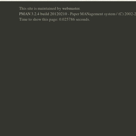
This site is maintained by
webmaster
.
PMAN 3.2.4 build 20120210
- Paper MANagement system / (C) 2002-
Time to show this page: 0.025786 seconds.