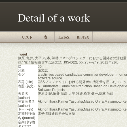
Detail of a work
リスト
表
LaTeX
BibTeX
Tweet
伊原, 亀井, 大平, 松本, 鵜林, "OSSプロジェクトにおける開発者の
測," 電子情報通信学会論文誌,
J95-D
(2), pp. 237--249, 2012年2月.
ID
50
分類
論文誌
タグ
a activities based candiadate committer developer in on o
software source
表題 (title)
OSSプロジェクトにおける開発者の活動量を用いたコミッ
表題 (英文)
A Candiadate Committer Prediction Based on Developer Ac
Software Projects
著者名
伊原 彰紀,亀井 靖高,大平 雅雄,松本 健一,鵜林 尚靖
(author)
英文著者名
Akinori Ihara,Kamei Yasutaka,Masao Ohira,Matsumoto Ken
(author)
キー (key)
Akinori Ihara,Kamei Yasutaka,Masao Ohira,Matsumoto Ken
定期刊行物
電子情報通信学会論文誌
名 (journal)
定期刊行物
名 (英文)