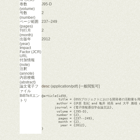
巻数
J95-D
(volume)
号数
2
(number)
ページ範囲
237--249
(pages)
刊行月
2
(month)
出版年
2012
(year)
Impact
Factor (JCR)
URL
付加情報
(note)
注釈
(annote)
内容梗概
(abstract)
論文電子フ
desc
(application/pdf) [一般閲覧可]
ァイル
BiBTeXエン
@article{id50,

         title = {OSSプロジェクトにおける開発者の活動量
トリ
        author = {伊原 彰紀 and 亀井 靖高 and 大平 雅雄 
       journal = {電子情報通信学会論文誌},

        volume = {J95-D},

        number = {2},

         pages = {237--249},

         month = {2},

          year = {2012},

}
