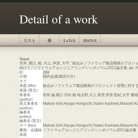
Detail of a work
リスト
表
LaTeX
BibTeX
Tweet
市井, 堀口, 柏, 川上, 伊原, 大平, "組込みソフトウェア製品開発の
向けて," ソフトウェアエンジニアリングシンポジウム2021論文集, pp. 200--
ID
268
分類
国内会議(査読付き)
タグ
表題 (title)
組込みソフトウェア製品開発のプロジェクト管理に対す
表題 (英文)
著者名
市井 誠,堀口 日向,柏 祐太郎,川上 真澄,伊原 彰紀,大平 雅雄
(author)
英文著者名
Makoto Ichii,Hyuga Horiguchi,Yutaro Kashiwa,Masumi K
(author)
編者名
(editor)
編者名 (英文)
キー (key)
Makoto Ichii,Hyuga Horiguchi,Yutaro Kashiwa,Masumi K
書籍・会議録
ソフトウェアエンジニアリングシンポジウム2021論文集
表題