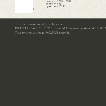
         pages = {200--208},

         month = {9},

          year = {2021},

}

This site is maintained by
webmaster
.
PMAN 3.2.4 build 20120210
- Paper MANagement system / (C) 2002-
Time to show this page: 0.023951 seconds.