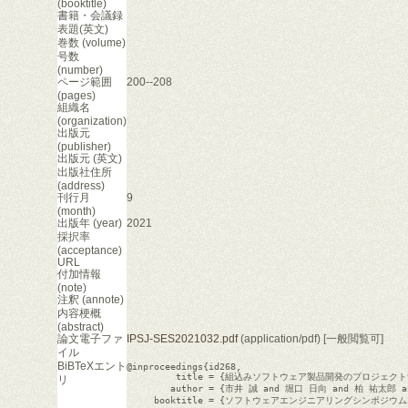
(booktitle)
書籍・会議録
表題(英文)
巻数 (volume)
号数
(number)
ページ範囲
200--208
(pages)
組織名
(organization)
出版元
(publisher)
出版元 (英文)
出版社住所
(address)
刊行月
9
(month)
出版年 (year)
2021
採択率
(acceptance)
URL
付加情報
(note)
注釈 (annote)
内容梗概
(abstract)
論文電子ファ
IPSJ-SES2021032.pdf
(application/pdf) [一般閲覧可]
イル
BiBTeXエント
@inproceedings{id268,

         title = {組込みソフトウェア製品開発のプロジェ
リ
        author = {市井 誠 and 堀口 日向 and 柏 祐太郎 
     booktitle = {ソフトウェアエンジニアリングシンポジウム2