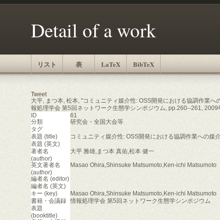
Detail of a work
リスト
表
LaTeX
BibTeX
Tweet
大平, まつ本, 松本, "コミュニティ媒介性: OSS開発における協調作業へ
報処理学会 第5回ネットワーク生態学シンポジウム, pp.260--261, 2009
ID
61
分類
研究会・全国大会等
タグ
表題 (title)
コミュニティ媒介性: OSS開発における協調作業への媒
表題 (英文)
著者名
大平 雅雄,まつ本 真佑,松本 健一
(author)
英文著者名
Masao Ohira,Shinsuke Matsumoto,Ken-ichi Matsumoto
(author)
編者名 (editor)
編者名 (英文)
キー (key)
Masao Ohira,Shinsuke Matsumoto,Ken-ichi Matsumoto
書籍・会議録
情報処理学会 第5回ネットワーク生態学シンポジウム
表題
(booktitle)