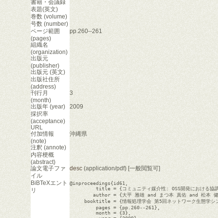
書籍・会議録
表題(英文)
巻数 (volume)
号数 (number)
ページ範囲
pp.260--261
(pages)
組織名
(organization)
出版元
(publisher)
出版元 (英文)
出版社住所
(address)
刊行月
3
(month)
出版年 (year)
2009
採択率
(acceptance)
URL
付加情報
沖縄県
(note)
注釈 (annote)
内容梗概
(abstract)
論文電子ファ
desc
(application/pdf) [一般閲覧可]
イル
BiBTeXエント
@inproceedings{id61,

         title = {コミュニティ媒介性: OSS開発におけ
リ
        author = {大平 雅雄 and まつ本 真佑 and 松本 健
     booktitle = {情報処理学会 第5回ネットワーク生態学シ
         pages = {pp.260--261},

         month = {3},
