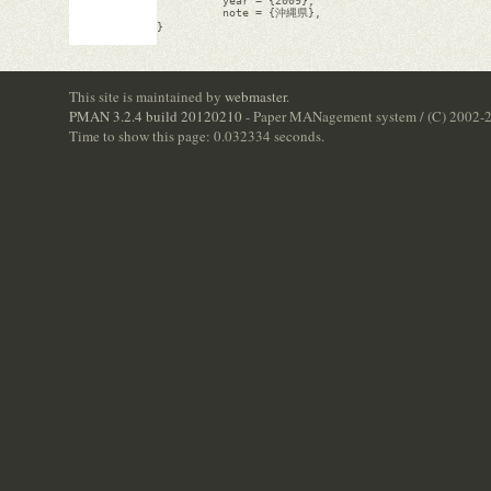
          year = {2009},

          note = {沖縄県},

}

This site is maintained by
webmaster
.
PMAN 3.2.4 build 20120210
- Paper MANagement system / (C) 2002-
Time to show this page: 0.032334 seconds.