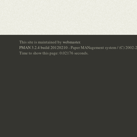
This site is maintained by
webmaster
.
PMAN 3.2.4 build 20120210
- Paper MANagement system / (C) 2002-
Time to show this page: 0.02176 seconds.