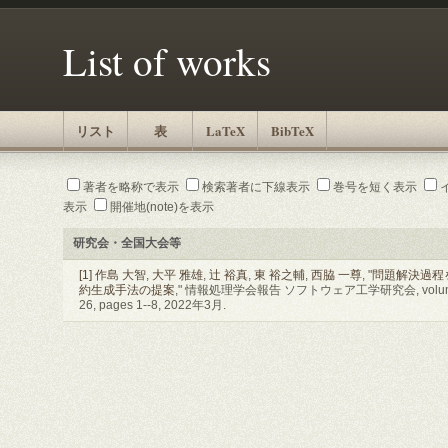
List of works
リスト
表
LaTeX
BibTeX
著者を略称で表示
検索著者に下線表示
巻号を短く表示
表示
開催地(note)を表示
研究会・全国大会等
[1]
作島 大智
,
大平 雅雄
,
辻 裕真
,
東 裕之輔
,
西脇 一尊
, "
問題解決過程
約生成手法の提案
," 情報処理学会報告 ソフトウェア工学研究会, volume 2
26, pages 1--8, 2022年3月.