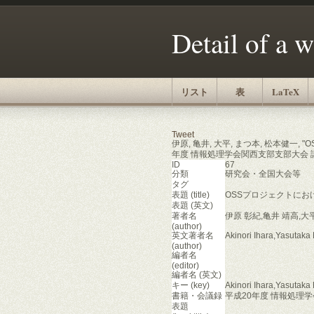
Detail of a 
リスト
表
LaTeX
Tweet
伊原, 亀井, 大平, まつ本, 松本健一
年度 情報処理学会関西支部支部大会 講演論文集,
ID
67
分類
研究会・全国大会等
タグ
表題 (title)
OSSプロジェクトにお
表題 (英文)
著者名
伊原 彰紀,亀井 靖高,大
(author)
英文著者名
Akinori Ihara,Yasutak
(author)
編者名
(editor)
編者名 (英文)
キー (key)
Akinori Ihara,Yasutak
書籍・会議録
平成20年度 情報処理
表題