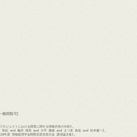
f) [一般閲覧可]
 {OSSプロジェクトにおける障害に関する情報共有の分析},

{伊原 彰紀 and 亀井 靖高 and 大平 雅雄 and まつ本 真佑 and 松本健一},

 {平成20年度 情報処理学会関西支部支部大会 講演論文集},
