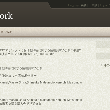
Language:
英語
|
日本語
||
Login:
work
BibTeX
, "OSSプロジェクトにおける障害に関する情報共有の分析," 平成20
 2008, pp. 69--72, 2008年10月.
1 件
ける障害に関する情報共有の分析
平 雅雄,まつ本 真佑,松本健一
a Kamei,Masao Ohira,Shinsuke Matsumoto,Ken-ichi Matsumoto
a Kamei,Masao Ohira,Shinsuke Matsumoto,Ken-ichi Matsumoto
学会関西支部支部大会 講演論文集