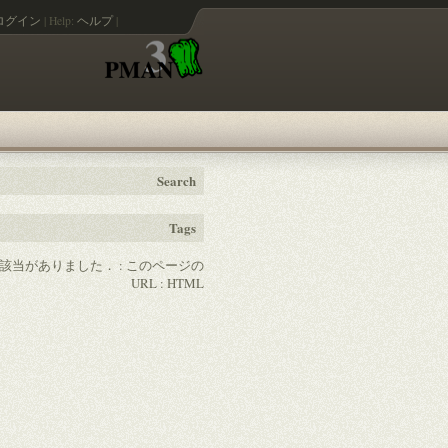
ログイン
|
Help:
ヘルプ
|
Search
Tags
の該当がありました． :
このページの
URL
:
HTML