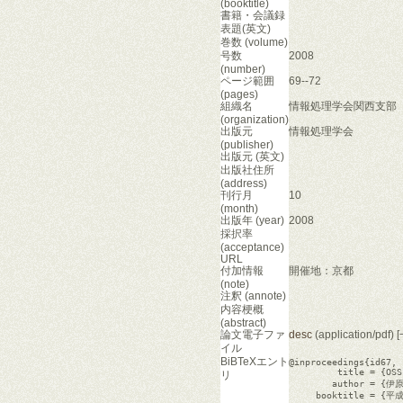
(booktitle)
書籍・会議録
表題(英文)
巻数 (volume)
号数
2008
(number)
ページ範囲
69--72
(pages)
組織名
情報処理学会関西支部
(organization)
出版元
情報処理学会
(publisher)
出版元 (英文)
出版社住所
(address)
刊行月
10
(month)
出版年 (year)
2008
採択率
(acceptance)
URL
付加情報
開催地：京都
(note)
注釈 (annote)
内容梗概
(abstract)
論文電子ファ
desc
(application/pd
イル
BiBTeXエント
@inproceedings{id67,

         title =
リ
        author = 
     booktitle =