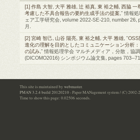
[1]
作島 大智
,
大平 雅雄
,
辻 裕真
,
東 裕之輔
,
西脇 一
考慮した不具合報告の要約生成手法の提案
," 情
ェア工学研究会, volume 2022-SE-210, number 26, pa
月.
[2]
宮崎 智己
,
山谷 陽亮
,
東 裕之輔
,
大平 雅雄
, "
OS
進化の理解を目的としたコミュニケーション分析：Pol
の試み
," 情報処理学会 マルチメディア，分散，協
(DICOMO2016) シンポジウム論文集, pages 703--71
This site is maintained by
webmaster
.
PMAN 3.2.4 build 20120210
- Paper MANagement system / (C) 2002-
Time to show this page: 0.02506 seconds.