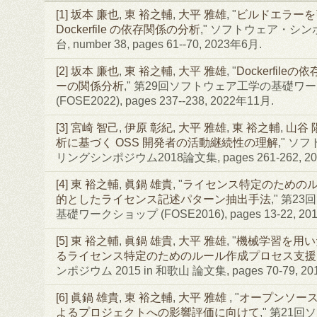
[1]
坂本 廉也
,
東 裕之輔
,
大平 雅雄
, "
ビルドエラーを
Dockerfile の依存関係の分析
," ソフトウェア・シンポジ
台, number 38, pages 61--70, 2023年6月.
[2]
坂本 廉也
,
東 裕之輔
,
大平 雅雄
, "
Dockerfil
ーの関係分析
," 第29回ソフトウェア工学の基礎ワ
(FOSE2022), pages 237--238, 2022年11月.
[3]
宮崎 智己
,
伊原 彰紀
,
大平 雅雄
,
東 裕之輔
,
山谷 
析に基づく OSS 開発者の活動継続性の理解
," ソ
リングシンポジウム2018論文集, pages 261-262, 20
[4]
東 裕之輔
,
眞鍋 雄貴
, "
ライセンス特定のための
的としたライセンス記述パターン抽出手法
," 第2
基礎ワークショップ (FOSE2016), pages 13-22, 20
[5]
東 裕之輔
,
眞鍋 雄貴
,
大平 雅雄
, "
機械学習を用い
るライセンス特定のためのルール作成プロセス支援
ンポジウム 2015 in 和歌山 論文集, pages 70-79, 20
[6]
眞鍋 雄貴
,
東 裕之輔
,
大平 雅雄
, "
オープンソー
よるプロジェクトへの影響評価に向けて
," 第21