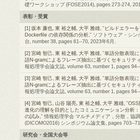
礎ワークショップ (FOSE2014), pages 273-274, 20
表彰・受賞
[1]
坂本 廉也
,
東 裕之輔
,
大平 雅雄
, "
ビルドエラーを
Dockerfile の依存関係の分析
," ソフトウェア・シンポジ
台, number 38, pages 61--70, 2023年6月.
[2]
宮崎 智己
,
東 裕之輔
,
大平 雅雄
, "
単語分散表現に
語N-gramによるフレーズ抽出に基づくセキュリテ
報処理学会論文誌, volume 63, number 1, pages 94--
[3]
宮崎 智己
,
東 裕之輔
,
大平 雅雄
, "
単語分散表現に
語N-gramによるフレーズ抽出に基づくセキュリテ
報処理学会論文誌, volume 63, number 1, pages 94--
[4]
宮崎 智己
,
山谷 陽亮
,
東 裕之輔
,
大平 雅雄
, "
OS
進化の理解を目的としたコミュニケーション分析：Pol
の試み
," 情報処理学会 マルチメディア，分散，協
(DICOMO2016) シンポジウム論文集, pages 703--71
研究会・全国大会等