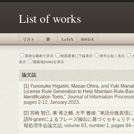
List of works
リスト
表
LaTeX
BibTeX
著者を略称で表示
検索著者に下線表示
巻号を短く表示
表示
開催地(note)を表示
論文誌
[1]
Yunosuke Higashi
,
Masao Ohira
, and
Yuki Mana
License Rule Generation to Help Maintain Rule-Ba
Identification Tools
," Journal of Information Process
pages 2-12, January 2023.
[2]
宮崎 智己
,
東 裕之輔
,
大平 雅雄
, "
単語分散表現に
語N-gramによるフレーズ抽出に基づくセキュリテ
報処理学会論文誌, volume 63, number 1, pages 94--