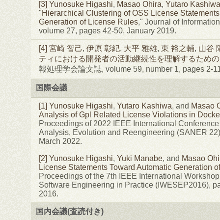
[3]
Yunosuke Higashi
,
Masao Ohira
,
Yutaro Kashiw
"
Hierarchical Clustering of OSS License Statement
Generation of License Rules
," Journal of Informatio
volume 27, pages 42-50, January 2019.
[4]
宮崎 智己
,
伊原 彰紀
,
大平 雅雄
,
東 裕之輔
,
山谷 
ティにおける開発者の活動継続性を理解するためのPoli
報処理学会論文誌, volume 59, number 1, pages 2-1
国際会議
[1]
Yunosuke Higashi
,
Yutaro Kashiwa
, and
Masao O
Analysis of Gpl Related License Violations in Dock
Proceedings of 2022 IEEE International Conference
Analysis, Evolution and Reengineering (SANER 22)
March 2022.
[2]
Yunosuke Higashi
,
Yuki Manabe
, and
Masao Ohi
License Statements Toward Automatic Generation o
Proceedings of the 7th IEEE International Workshop
Software Engineering in Practice (IWESEP2016), p
2016.
国内会議(査読付き)