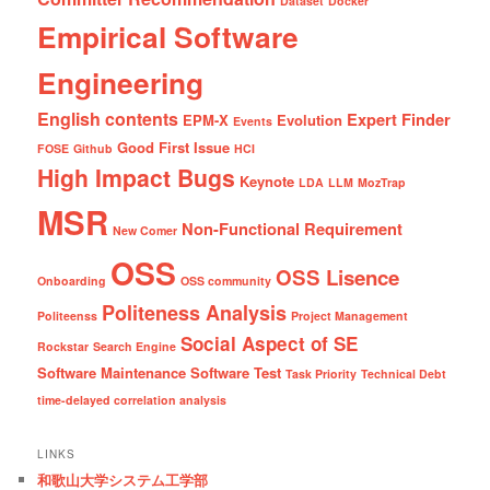
Dataset
Docker
Empirical Software
Engineering
English contents
Expert Finder
EPM-X
Evolution
Events
Good First Issue
FOSE
Github
HCI
High Impact Bugs
Keynote
LDA
LLM
MozTrap
MSR
Non-Functional Requirement
New Comer
OSS
OSS Lisence
Onboarding
OSS community
Politeness Analysis
Politeenss
Project Management
Social Aspect of SE
Rockstar
Search Engine
Software Maintenance
Software Test
Task Priority
Technical Debt
time-delayed correlation analysis
LINKS
和歌山大学システム工学部