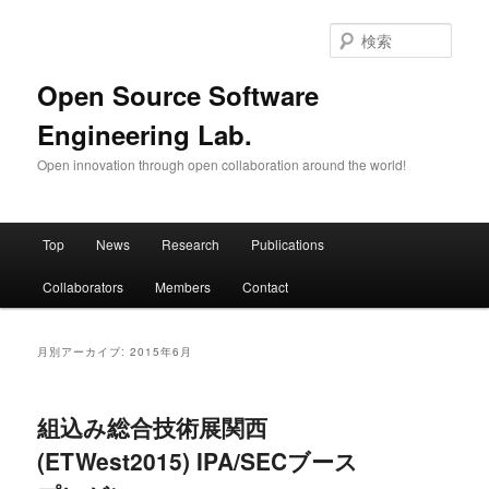
メ
サ
イ
ブ
検
ン
コ
索
コ
ン
Open Source Software
ン
テ
Engineering Lab.
テ
ン
ン
ツ
Open innovation through open collaboration around the world!
ツ
へ
へ
移
移
動
メ
動
Top
News
Research
Publications
イ
ン
Collaborators
Members
Contact
メ
ニ
ュ
月別アーカイブ:
2015年6月
ー
組込み総合技術展関西
(ETWest2015) IPA/SECブース