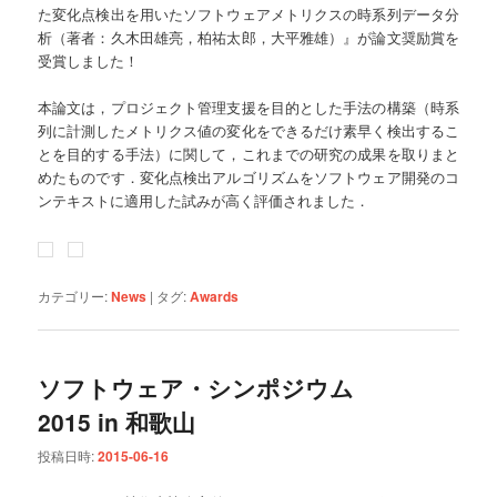
た変化点検出を用いたソフトウェアメトリクスの時系列データ分
析（著者：久木田雄亮，柏祐太郎，大平雅雄）』が論文奨励賞を
受賞しました！
本論文は，プロジェクト管理支援を目的とした手法の構築（時系
列に計測したメトリクス値の変化をできるだけ素早く検出するこ
とを目的する手法）に関して，これまでの研究の成果を取りまと
めたものです．変化点検出アルゴリズムをソフトウェア開発のコ
ンテキストに適用した試みが高く評価されました．
カテゴリー:
News
|
タグ:
Awards
ソフトウェア・シンポジウム
2015 in 和歌山
投稿日時:
2015-06-16