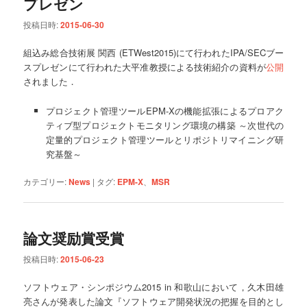
プレゼン
投稿日時:
2015-06-30
組込み総合技術展 関西 (ETWest2015)にて行われたIPA/SECブー
スプレゼンにて行われた大平准教授による技術紹介の資料が
公開
されました．
プロジェクト管理ツールEPM-Xの機能拡張によるプロアク
ティブ型プロジェクトモニタリング環境の構築 ～次世代の
定量的プロジェクト管理ツールとリポジトリマイニング研
究基盤～
カテゴリー:
News
|
タグ:
EPM-X
、
MSR
論文奨励賞受賞
投稿日時:
2015-06-23
ソフトウェア・シンポジウム2015 in 和歌山において，久木田雄
亮さんが発表した論文『ソフトウェア開発状況の把握を目的とし