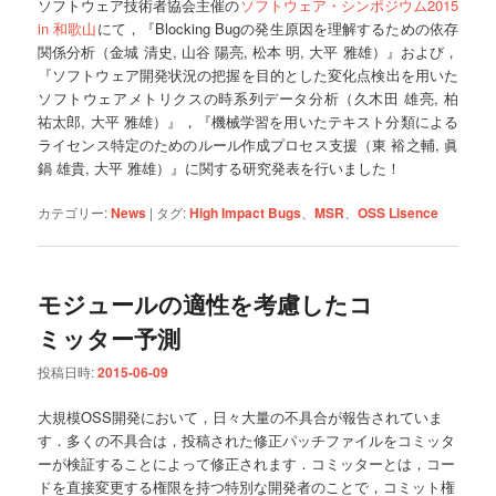
ソフトウェア技術者協会主催の
ソフトウェア・シンポジウム2015
in 和歌山
にて，『Blocking Bugの発生原因を理解するための依存
関係分析（金城 清史, 山谷 陽亮, 松本 明, 大平 雅雄）』および，
『ソフトウェア開発状況の把握を目的とした変化点検出を用いた
ソフトウェアメトリクスの時系列データ分析（久木田 雄亮, 柏
祐太郎, 大平 雅雄）』，『機械学習を用いたテキスト分類による
ライセンス特定のためのルール作成プロセス支援（東 裕之輔, 眞
鍋 雄貴, 大平 雅雄）』に関する研究発表を行いました！
カテゴリー:
News
|
タグ:
High Impact Bugs
、
MSR
、
OSS Lisence
モジュールの適性を考慮したコ
ミッター予測
投稿日時:
2015-06-09
大規模OSS開発において，日々大量の不具合が報告されていま
す．多くの不具合は，投稿された修正パッチファイルをコミッタ
ーが検証することによって修正されます．コミッターとは，コー
ドを直接変更する権限を持つ特別な開発者のことで，コミット権