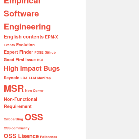
Empirical
Software
Engineering
English contents
EPM-X
Evolution
Events
Expert Finder
FOSE
Github
Good First Issue
HCI
High Impact Bugs
Keynote
LDA
LLM
MozTrap
MSR
New Comer
Non-Functional
Requirement
OSS
Onboarding
用の試み},

OSS community
OSS Lisence
文集},

Politeenss