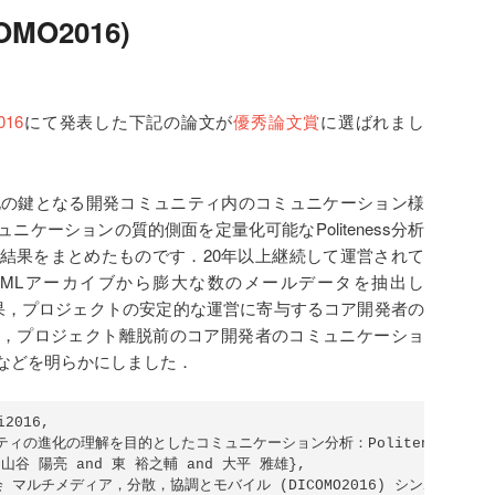
MO2016)
016
にて発表した下記の論文が
優秀論文賞
に選ばれまし
化の鍵となる開発コミュニティ内のコミュニケーション様
ケーションの質的側面を定量化可能なPoliteness分析
結果をまとめたものです．20年以上継続して運営されて
トのMLアーカイブから膨大な数のメールデータを抽出し
した結果，プロジェクトの安定的な運営に寄与するコア開発者の
，プロジェクト離脱前のコア開発者のコミュニケーショ
などを明らかにしました．
2016,

ュニティの進化の理解を目的としたコミュニケーション分析：Politeness分析適
d 山谷 陽亮 and 東 裕之輔 and 大平 雅雄},

学会 マルチメディア，分散，協調とモバイル (DICOMO2016) シンポジウム論