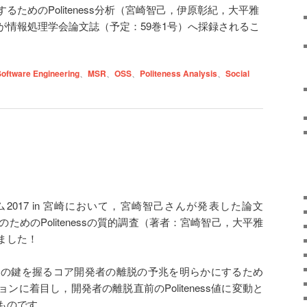
ためのPoliteness分析（宮崎智己，伊原彰紀，大平雅
が情報処理学会論文誌（予定：59巻1号）へ採録されるこ
Software Engineering
、
MSR
、
OSS
、
Politeness Analysis
、
Social
017 in 宮崎において，宮崎智己さんが発表した論文
ためのPolitenessの質的調査（著者：宮崎智己，大平雅
ました！
トの鍵を握るコア開発者の離脱の予兆を明らかにするため
に着目し，開発者の離脱直前のPoliteness値に変動と
ものです．