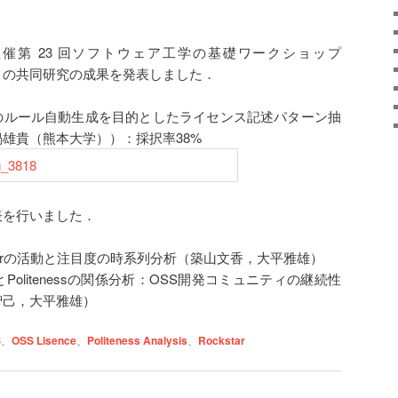
催第 23 回ソフトウェア工学の基礎ワークショップ
大学との共同研究の成果を発表しました．
のルール自動生成を目的としたライセンス記述パターン抽
雄貴（熊本大学））：採択率38%
表を行いました．
ckstarの活動と注目度の時系列分析（築山文香，大平雅雄）
Politenessの関係分析：OSS開発コミュニティの継続性
智己，大平雅雄）
S
、
OSS Lisence
、
Politeness Analysis
、
Rockstar