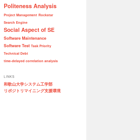
Politeness Analysis
Project Management
Rockstar
Search Engine
Social Aspect of SE
Software Maintenance
Software Test
Task Priority
Technical Debt
time-delayed correlation analysis
LINKS
和歌山大学システム工学部
リポジトリマイニング支援環境