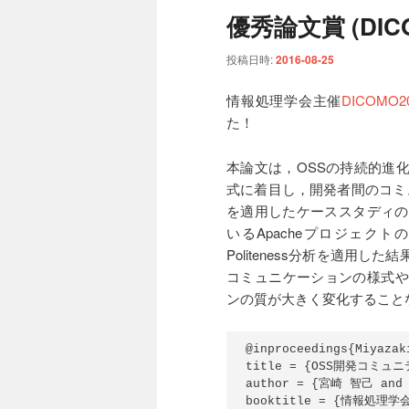
優秀論文賞 (DICO
投稿日時:
2016-08-25
情報処理学会主催
DICOMO2
た！
本論文は，OSSの持続的進
式に着目し，開発者間のコミュニ
を適用したケーススタディの
いるApacheプロジェク
Politeness分析を適用
コミュニケーションの様式や
ンの質が大きく変化すること
@inproceedings{Miyazaki
title = {OSS開発コミ
author = {宮崎 智己 an
booktitle = {情報処理