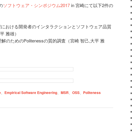
の
ソフトウェア・シンポジウム2017
in 宮崎にて以下2件の
程における開発者のインタラクションとソフトウェア品質
大平 雅雄）
のためのPolitenessの質的調査（宮崎 智己,大平 雅
e
、
Empirical Software Engineering
、
MSR
、
OSS
、
Politeness