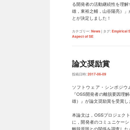
る開発者の活動継続性を理解する
雄，東裕之輔，山谷陽亮）」
とが決定しました！
カテゴリー:
News
|
タグ:
Empirical 
Aspect of SE
論文奨励賞
投稿日時:
2017-06-09
ソフトウェア・シンポジウム2
『OSS開発者の離脱要因理解の
雄）』が論文奨励賞を受賞し
本論文は，OSSプロジェク
に，開発者のコミュニケーション
離脱原因との関係を調査した