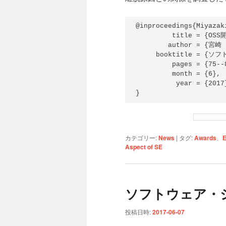
@inproceedings{Miyazaki
         title = {
        author = {宮崎
     booktitle = {
         pages = {75--8
         month = {6},

          year = {2017}
カテゴリー:
News
|
タグ:
Awards
、
E
Aspect of SE
ソフトウェア・シン
投稿日時:
2017-06-07