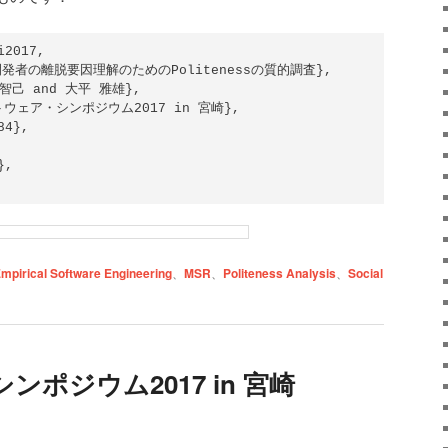
2017,

OSS開発者の離脱要因理解のためのPolitenessの質的調査},

 智己 and 大平 雅雄},

ソフトウェア・シンポジウム2017 in 宮崎},

4},

,

mpirical Software Engineering
、
MSR
、
Politeness Analysis
、
Social
ポジウム2017 in 宮崎