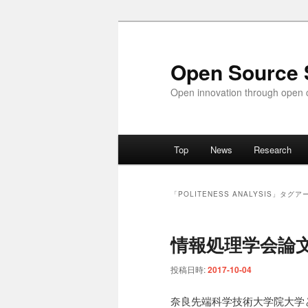
メ
サ
イ
ブ
ン
コ
Open Source 
コ
ン
Open innovation through open c
ン
テ
テ
ン
ン
ツ
メ
ツ
へ
Top
News
Research
イ
へ
移
ン
移
動
メ
動
「
POLITENESS ANALYSIS
」タグア
ニ
ュ
情報処理学会論
ー
投稿日時:
2017-10-04
奈良先端科学技術大学院大学