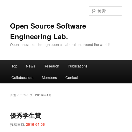
メ
サ
イ
ブ
検
ン
コ
索
コ
ン
Open Source Software
ン
テ
Engineering Lab.
テ
ン
ン
ツ
Open innovation through open collaboration around the world!
ツ
へ
へ
移
移
動
メ
動
Top
News
Research
Publications
イ
ン
Collaborators
Members
Contact
メ
ニ
ュ
月別アーカイブ:
2016年4月
ー
優秀学生賞
投稿日時:
2016-04-06