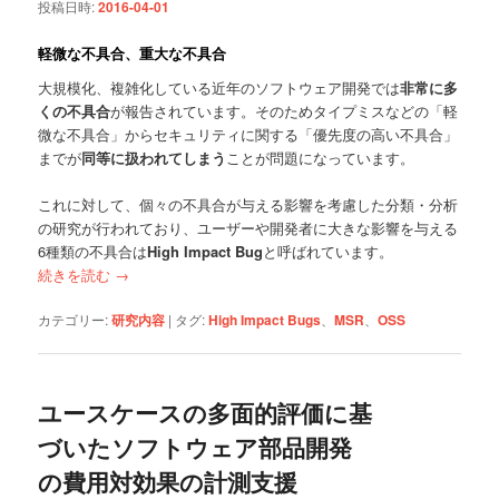
投稿日時:
2016-04-01
軽微な不具合、重大な不具合
大規模化、複雑化している近年のソフトウェア開発では
非常に多
くの不具合
が報告されています。そのためタイプミスなどの「軽
微な不具合」からセキュリティに関する「優先度の高い不具合」
までが
同等に扱われてしまう
ことが問題になっています。
これに対して、個々の不具合が与える影響を考慮した分類・分析
の研究が行われており、ユーザーや開発者に大きな影響を与える
6種類の不具合は
High Impact Bug
と呼ばれています。
続きを読む
→
カテゴリー:
研究内容
|
タグ:
High Impact Bugs
、
MSR
、
OSS
ユースケースの多面的評価に基
づいたソフトウェア部品開発
の費用対効果の計測支援