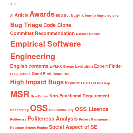
タグ
Awards
Article
bug-fix
AI
BBQ
Bot
bug-fix time prediction
Bug Triage
Code Clone
Committer Recommendation
Dataset
Docker
Empirical Software
Engineering
English contents
Expert Finder
EPM-X
Evolution
Events
Good First Issue
FOSE
Github
HCI
High Impact Bugs
Keynote
LDA
LLM
MozTrap
MSR
Non-Functional Requirement
New Comer
OSS
OSS Lisence
Onboarding
OSS community
Politeness Analysis
Politeenss
Project Management
Social Aspect of SE
Rockstar
Search Engine