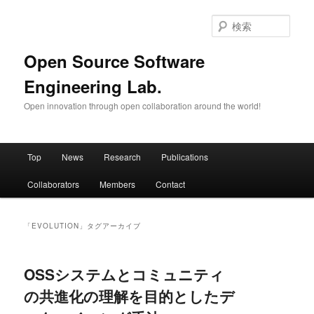
メ
サ
イ
ブ
検
ン
コ
索
コ
ン
Open Source Software
ン
テ
Engineering Lab.
テ
ン
ン
ツ
Open innovation through open collaboration around the world!
ツ
へ
へ
移
移
動
メ
動
Top
News
Research
Publications
イ
ン
Collaborators
Members
Contact
メ
ニ
ュ
「
EVOLUTION
」タグアーカイブ
ー
OSSシステムとコミュニティ
の共進化の理解を目的としたデ