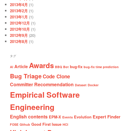
2013年4月
(1)
2013年2月
(1)
2013年1月
(1)
2012年12月
(1)
2012年10月
(1)
2012年9月
(20)
2012年8月
(1)
タグ
Awards
Article
bug-fix
AI
BBQ
Bot
bug-fix time prediction
Bug Triage
Code Clone
Committer Recommendation
Dataset
Docker
Empirical Software
Engineering
English contents
Expert Finder
EPM-X
Evolution
Events
Good First Issue
FOSE
Github
HCI