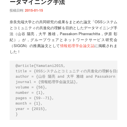
ータマイニング手法
投稿日時:
2015-01-15
奈良先端大学との共同研究の成果をまとめた論文「OSSシステム
とコミュニティの共進化の理解を目的としたデータマイニング手
法（山谷 陽亮，大平 雅雄，Passakorn Phannachitta，伊原 彰
紀）」が，グループウェアとネットワークサービス研究会
（SIGGN）の推薦論文として
情報処理学会論文誌
に掲載されま
した！
@article{Yamatani2015,

title = {OSSシステムとコミュニティの共進化の理解を目的と
author = {山谷 陽亮 and 大平 雅雄 and Passakorn Phan
journal = {情報処理学会論文誌},

volume = {56},

number = {1},

pages = {59--71},

month = {1},

year = {2015},
