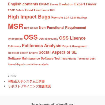
English contents
Expert Finder
EPM-X
Evolution
Events
Good First Issue
FOSE
Github
HCI
High Impact Bugs
Keynote
LDA
LLM
MozTrap
MSR
Non-Functional Requirement
New Comer
OSS
OSS Lisence
Onboarding
OSS community
Politeness Analysis
Politeenss
Project Management
Social Aspect of SE
Rockstar
Search Engine
Software Maintenance
Software Test
Task Priority
Technical Debt
time-delayed correlation analysis
LINKS
和歌山大学システム工学部
リポジトリマイニング支援環境
Proudly powered by WordPress