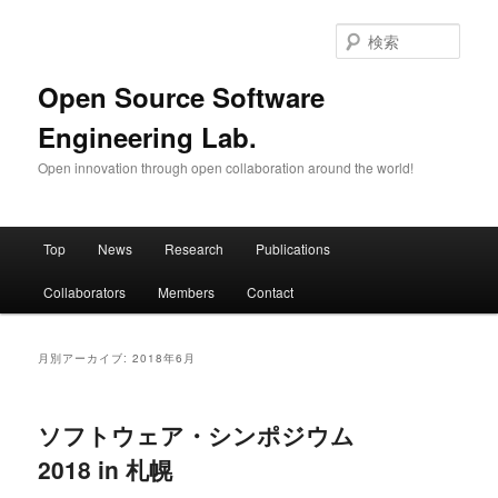
メ
サ
イ
ブ
検
ン
コ
索
コ
ン
Open Source Software
ン
テ
Engineering Lab.
テ
ン
ン
ツ
Open innovation through open collaboration around the world!
ツ
へ
へ
移
移
動
メ
動
Top
News
Research
Publications
イ
ン
Collaborators
Members
Contact
メ
ニ
ュ
月別アーカイブ:
2018年6月
ー
ソフトウェア・シンポジウム
2018 in 札幌