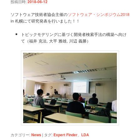
投稿日時:
2018-06-12
ソフトウェア技術者協会主催の
ソフトウェア・シンポジウム2018
in 札幌にて研究発表を行いました！！
トピックモデリングに基づく開発者検索手法の構築へ向け
て（福井 克法, 大平 雅雄, 川辺 義勝）
カテゴリー:
News
|
タグ:
Expert Finder
、
LDA