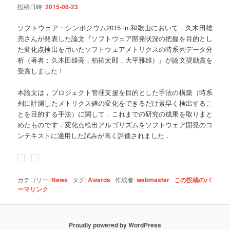
投稿日時:
2015-06-23
ョ
ン
ソフトウェア・シンポジウム2015 in 和歌山において，久木田雄
亮さんが発表した論文『ソフトウェア開発状況の把握を目的とし
た変化点検出を用いたソフトウェアメトリクスの時系列データ分
析（著者：久木田雄亮，柏祐太郎，大平雅雄）』が論文奨励賞を
受賞しました！
本論文は，プロジェクト管理支援を目的とした手法の構築（時系
列に計測したメトリクス値の変化をできるだけ素早く検出するこ
とを目的する手法）に関して，これまでの研究の成果を取りまと
めたものです．変化点検出アルゴリズムをソフトウェア開発のコ
ンテキストに適用した試みが高く評価されました．
カテゴリー:
News
タグ:
Awards
作成者:
webmaster
この投稿のパ
ーマリンク
Proudly powered by WordPress