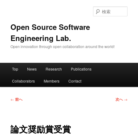
メ
イ
検
ン
索
コ
Open Source Software
ン
Engineering Lab.
テ
ン
Open innovation through open collaboration around the world!
ツ
へ
移
メ
動
Top
News
Research
Publications
イ
ン
Collaborators
Members
Contact
メ
ニ
ュ
投
←
前へ
次へ
→
ー
稿
ナ
ビ
ゲ
論文奨励賞受賞
ー
シ