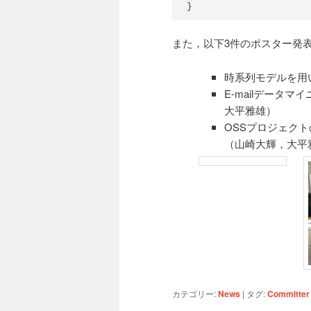
}
また，以下3件のポスター発
時系列モデルを用
E-mailデータ
大平雅雄）
OSSプロジェク
（山崎大輝，大平
カテゴリー:
News
|
タグ:
Committer