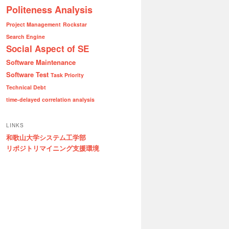
Politeness Analysis
Project Management
Rockstar
Search Engine
Social Aspect of SE
Software Maintenance
Software Test
Task Priority
Technical Debt
time-delayed correlation analysis
LINKS
和歌山大学システム工学部
リポジトリマイニング支援環境
推薦},
