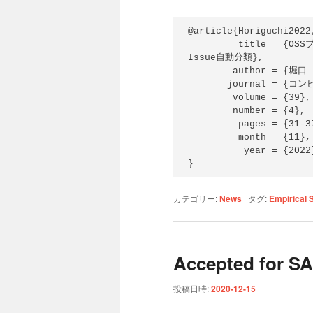
@article{Horiguchi2022,
         title = {OSSプロジェクトへのオンボーディング支援のためのGood First 
Issue自動分類},

        author = {堀口 日向 and 大平 雅雄　},

       journal = {コンピュータソフトウェア},

        volume = {39},

        number = {4},

         pages = {31-37},

         month = {11},

          year = {2022},

}
カテゴリー:
News
|
タグ:
Empirical 
Accepted for S
投稿日時:
2020-12-15