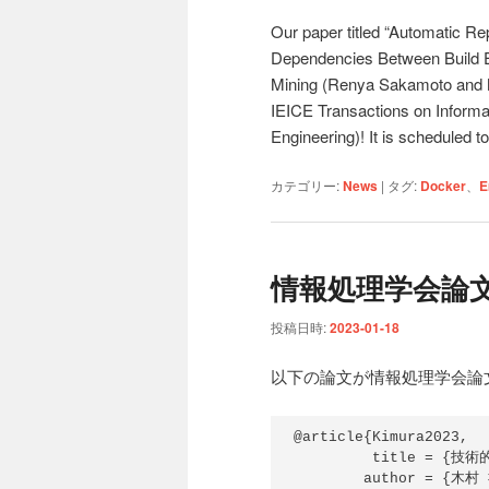
Our paper titled “Automatic Rep
Dependencies Between Build Er
Mining (Renya Sakamoto and Ma
IEICE Transactions on Informa
Engineering)! It is scheduled t
カテゴリー:
News
|
タグ:
Docker
、
E
情報処理学会論
投稿日時:
2023-01-18
以下の論文が情報処理学会論文
@article{Kimura2023,

         title = {技術的負債に関連する課題票分類手法の構築},

        author = {木村 祐太 and  大平 雅雄},
