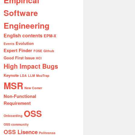
Empirical
Software
Engineering
English contents
EPM-X
Evolution
Events
Expert Finder
FOSE
Github
Good First Issue
HCI
High Impact Bugs
Keynote
LDA
LLM
MozTrap
MSR
New Comer
Non-Functional
Requirement
OSS
Onboarding
OSS community
OSS Lisence
Politeenss