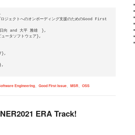


Software Engineering
、
Good First Issue
、
MSR
、
OSS
ANER2021 ERA Track!