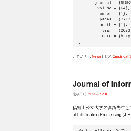
       journal = {情報処理学会論文誌},

        volume = {64},

        number = {1},

         pages = {2-12},

         month = {1},

          year = {2023},

          note = {http://doi.org/10.20729/00223403},

}
カテゴリー:
News
|
タグ:
Empirical 
Journal of Infor
投稿日時:
2023-01-18
福知山公立大学の眞鍋先生との
of Information Processi
@article{Higashi2023,
