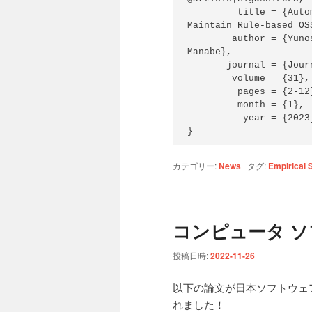
         title = {Automating License Rule Generation to Help 
Maintain Rule-based OS
        author = {Yunosuke Higashi and  Masao Ohira and  Yuki 
Manabe},

       journal = {Journal of Information Processing},

        volume = {31},

         pages = {2-12},

         month = {1},

          year = {2023},

}
カテゴリー:
News
|
タグ:
Empirical 
コンピュータ 
投稿日時:
2022-11-26
以下の論文が日本ソフトウェ
れました！