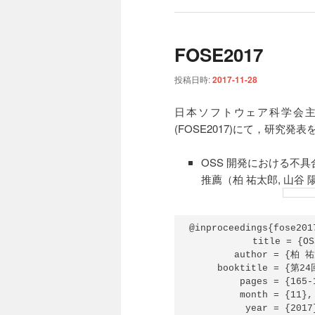
FOSE2017
投稿日時:
2017-11-28
日本ソフトウェア科学会主
(FOSE2017)にて，研究発
OSS 開発における不
推薦（柏 祐太郎, 山谷 
@inproceedings{fose2017
       　　 title 
        author = {柏
     booktitle = {
         pages = {165-1
         month = {11},

          year = {2017}