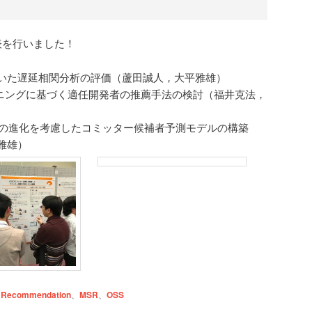
表を行いました！
いた遅延相関分析の評価（蘆田誠人，大平雅雄）
マイニングに基づく適任開発者の推薦手法の検討（福井克法，
トの進化を考慮したコミッター候補者予測モデルの構築
雅雄）
 Recommendation
、
MSR
、
OSS