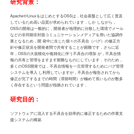
研究背景：
ApacheやLinuxをはじめとするOSSは，社会基盤として広く普及
しているため高い品質が求められています．しか しながら，
OSSの開発は一般的に，開発者が地理的に分散した環境でメール
などの非同期非対面コミュニケーションメディアを用いた協調作
業となるため，開 発中に生じた個々の不具合（バグ）の修正方
針や修正状況を開発者間で共有することが困難です．さらに近
年，OSSの大規模化や複雑化に伴う不具合の増加 が，不具合情
報の共有と管理をますます困難なものにしています．そのため，
多くのOSS開発では，不具合情報を一元管理するためにバグ管理
システムを導入 し利用していますが，不具合が報告されてから
修正が完了するまでの時間（滞留時間）が極めて長いものが数多
く存在するという問題が指摘されています．
研究目的：
ソフトウェアに混入する不具合を効率的に修正するための作業支
援システムの構築.