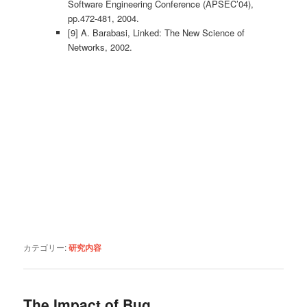
Software Engineering Conference (APSEC’04),
pp.472-481, 2004.
[9] A. Barabasi, Linked: The New Science of
Networks, 2002.
カテゴリー:
研究内容
The Impact of Bug