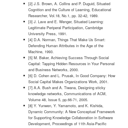
[2] J.S. Brown, A. Collins and P. Duguid, Situated
Cognition and the Culture of Learning, Educational
Researcher, Vol.18, No.1, pp. 32-42, 1989.
[3] J. Lave and E. Wenger, Situated Learning:
Legitimate Periperal Participation, Cambridge
University Press, 1991.
[4] D.A. Norman, Things That Make Us Smart:
Defending Human Attributes in the Age of the
Machine, 1993.
[5] M. Baker, Achieving Success Through Social
Capital: Tapping Hidden Resources in Your Personal
and Business Networks, 2000.
[6] D. Cohen and L. Prusak, In Good Company: How
Social Capital Makes Organizations Work, 2001.
[7] A.A. Bush and A. Tiwana, Designing sticky
knowledge networks, Communications of ACM,
Volume 48, Issue 5, pp.66-71, 2005.
[8] Y. Yunwen, Y. Yamamoto, and K. Kishida,
Dynamic Community: A New Conceptual Framework
for Supporting Knowledge Collaboration in Software
Development, Proceedings of 11th Asia-Pacific