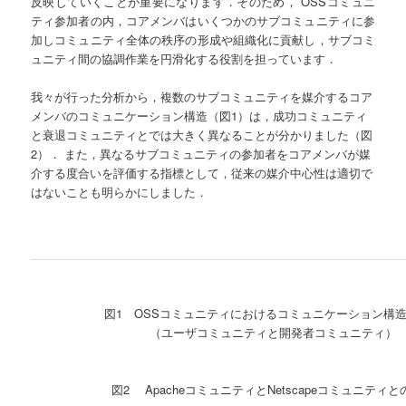
反映していくことが重要になります．そのため， OSSコミュニ
ティ参加者の内，コアメンバはいくつかのサブコミュニティに参
加しコミュニティ全体の秩序の形成や組織化に貢献し，サブコミ
ュニティ間の協調作業を円滑化する役割を担っています．
我々が行った分析から，複数のサブコミュニティを媒介するコア
メンバのコミュニケーション構造（図1）は，成功コミュニティ
と衰退コミュニティとでは大きく異なることが分かりました（図
2）． また，異なるサブコミュニティの参加者をコアメンバが媒
介する度合いを評価する指標として，従来の媒介中心性は適切で
はないことも明らかにしました．
図1 OSSコミュニティにおけるコミュニケーション構
（ユーザコミュニティと開発者コミュニティ）
図2 ApacheコミュニティとNetscapeコミュニティ