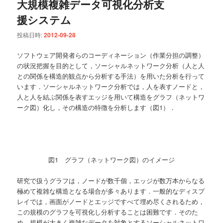
大規模複雑データ可視化分析支
援システム
投稿日時:
2012-09-28
ソフトウェア開発者らのコーディネーション（作業分担の調整）
の状況把握を目的として，ソーシャルネットワーク分析（人と人
との関係を構造的観点から分析する手法）を用いた分析を行って
います．ソーシャルネットワーク分析では，人を表すノードと，
人と人を結ぶ関係を表すエッジを用いて構造をグラフ（ネットワ
ーク図）化し，その構造の特徴を分析します（図1）．
図1 グラフ（ネットワーク図）のイメージ
研究で扱うグラフは，ノードが数千個，エッジが数万本からなる
極めて複雑な構造となる場合が多々あります．一般的なディスプ
レイでは，画面がノードとエッジですべて埋め尽くされるため，
この規模のグラフを可視化し分析することは困難です．そのた
め，規模が大きく複雑なデータを対象とするソーシャルネットワ