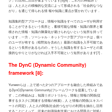
ク」の活用に注目が集まっています[5][6]．これらの枠組みで
は，人と人との積極的な交流によって形成される「社会的なつな
がり」を通じて得られる情 報や知識に重点が置かれています．
知識集約型アプローチは，情報や知識をすべてのユーザが利用す
ることができるという長所と，蓄積可能な情報・知識の限界と蓄
積された情報・知識の陳腐化が避けられないという短所を持って
います．
一方，ソーシャル・ネットワーク型アプローチは，個々
のユーザが有する（暗黙知を含めた）最新の知識を入手可能であ
るという長所があるものの，そうした知識を有するユーザとの直
接的なやりとりがなければ入手不可能という短所があります[7]．
The DynC (Dynamic Community)
framework [8]:
Yunwenらは，上で述べた2つのアプローチを融合した枠組みであ
るDynC(Dynamic Community)フレームワークを提案していま
す．この枠組みは，知識リポジトリから，情報と情報の関係(従
事するタスクに関連する情報の検索)，人 と情報の関係(エキスパ
ートの同定)，人と人の関係(社会的つながりの利用)を抽出し活用
することによって，従来の知識協創支援における問題点に対処し