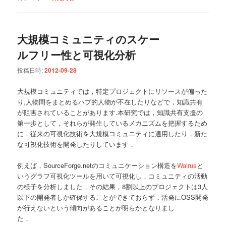
大規模コミュニティのスケー
ルフリー性と可視化分析
投稿日時:
2012-09-28
大規模コミュニティでは，特定プロジェクトにリソースが偏った
り,人物間をまとめるハブ的人物が不在したりなどで，知識共有
が阻害されていることがあります.本研究では，知識共有支援の
第一歩として，それらが発生しているメカニズムを把握するため
に，従来の可視化技術を大規模コミュニティに適用したり，新た
な可視化技術を開発したりしています．
例えば，SourceForge.netのコミュニケーション構造を
Walrus
と
いうグラフ可視化ツールを用いて可視化し，コミュニティの活動
の様子を分析しました．その結果，8割以上のプロジェクトは3人
以下の開発者しか確保することができておらず．活発にOSS開発
が行えないという傾向があることが明らかとなりまし
た．