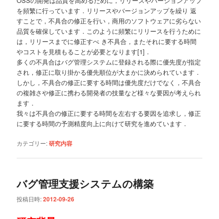
OSSの開発は品質を高めるために，リリースやバージョンアップ
を頻繁に行っています．リリースやバージョンアップを繰り 返
すことで，不具合の修正を行い，商用のソフトウェアに劣らない
品質を確保しています．このように頻繁にリリースを行うために
は，リリースまでに修正すべ き不具合，またそれに要する時間
やコストを見積もることが必要となります[1]．
多くの不具合はバグ管理システムに登録される際に優先度が指定
され，修正に取り掛かる優先順位が大まかに決められています．
しかし，不具合の修正に要する時間は優先度だけでなく，不具合
の複雑さや修正に携わる開発者の技量など様々な要因が考えられ
ます．
我々は不具合の修正に要する時間を左右する要因を追求し，修正
に要する時間の予測精度向上に向けて研究を進めています．
カテゴリー:
研究内容
バグ管理支援システムの構築
投稿日時:
2012-09-26