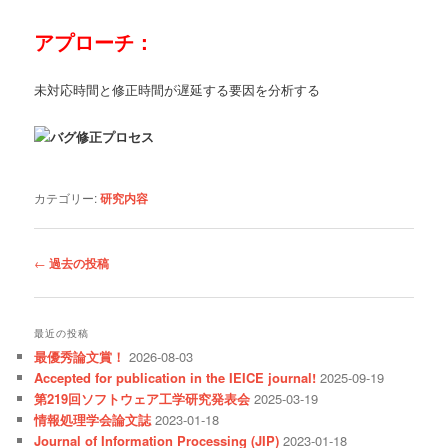
アプローチ：
未対応時間と修正時間が遅延する要因を分析する
カテゴリー:
研究内容
投
←
過去の投稿
稿
ナ
ビ
最近の投稿
ゲ
最優秀論文賞！
2026-08-03
ー
Accepted for publication in the IEICE journal!
2025-09-19
シ
第219回ソフトウェア工学研究発表会
2025-03-19
ョ
情報処理学会論文誌
2023-01-18
ン
Journal of Information Processing (JIP)
2023-01-18