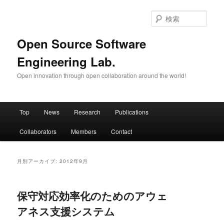
メ
サ
イ
ブ
検
ン
コ
索
コ
ン
Open Source Software
ン
テ
Engineering Lab.
テ
ン
ン
ツ
Open innovation through open collaboration around the world!
ツ
へ
へ
移
移
動
メ
動
Top
News
Research
Publications
イ
ン
Collaborators
Members
Contact
メ
ニ
ュ
月別アーカイブ:
2012年9月
ー
保守対応効率化のためのアウェ
アネス支援システム