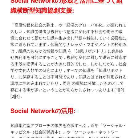
Social Networkの形成と活用に基づく組
織横断型知識協創支援:
「高度情報化社会の到来」や「経済のグローバル化」が謳われて
久しい．知識労働者は複雑かつ急激に変化する社会や周囲の環
境に合わせて新たな知識を生み出し問題を解決していく必要性に
常に迫られています．伝統的なナレッジ・マネジメントの枠組み
は，組織のあらゆる情報や知識 を「知識リポジトリ」に集約さ
せ再利用を可能にすることで，複雑な変化に対して迅速に対応す
る手段を提供することが大きな目的でした．しかしながら，社会
学や文化人類学の研究により，すべての知識を「知識リポジト
リ」に保存することは不可能であり，知識とはそれが利用される
環境に埋め込まれていたり，周囲 の環境に分散したものとして
存在する事が多いということが明らかにされつつあります[1][2]
[3][4]．
Social Networkの活用:
知識集約型アプローチの限界を克服すべく，近年「ソーシャル・
キャピタル（社会関係資本）」や「ソーシャル・ネットワー