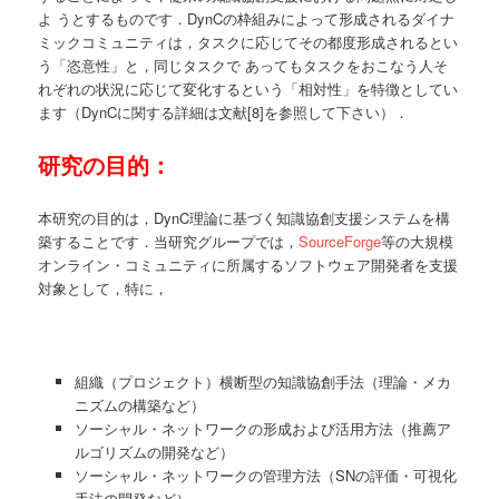
よ うとするものです．DynCの枠組みによって形成されるダイナ
ミックコミュニティは，タスクに応じてその都度形成されるとい
う「恣意性」と，同じタスクで あってもタスクをおこなう人そ
れぞれの状況に応じて変化するという「相対性」を特徴としてい
ます（DynCに関する詳細は文献[8]を参照して下さい）．
研究の目的：
本研究の目的は，DynC理論に基づく知識協創支援システムを構
築することです．当研究グループでは，
SourceForge
等の大規模
オンライン・コミュニティに所属するソフトウェア開発者を支援
対象として，特に，
組織（プロジェクト）横断型の知識協創手法（理論・メカ
ニズムの構築など）
ソーシャル・ネットワークの形成および活用方法（推薦ア
ルゴリズムの開発など）
ソーシャル・ネットワークの管理方法（SNの評価・可視化
手法の開発など）