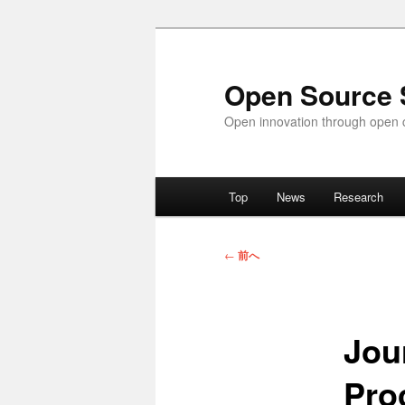
メ
イ
ン
Open Source 
コ
Open innovation through open c
ン
テ
ン
メ
ツ
Top
News
Research
イ
へ
ン
移
メ
投
動
←
前へ
ニ
稿
ュ
ナ
ー
ビ
Jou
ゲ
ー
Pro
シ