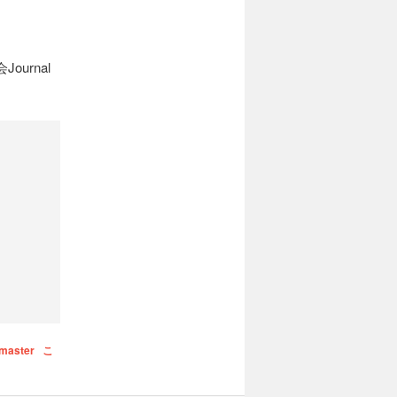
urnal
master
こ