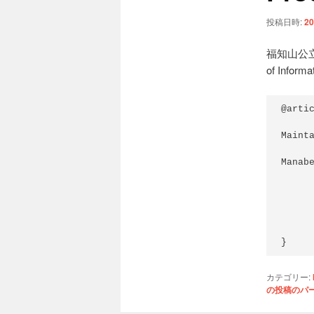
ョ
ン
投稿日時:
20
福知山公
of Infor
@artic
         title = {Automating License Ru
Maint
        author = {Yunosuke Higashi and  Masao
Manabe
       journal = {Journal of Information Proc
        volume =
         pages =
         month
          year
}
カテゴリー:
の投稿のパ