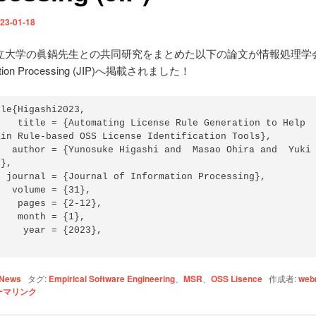
23-01-18
立大学の眞鍋先生との共同研究をまとめた以下の論文が情報処理学会Jo
mation Processing (JIP)へ掲載されました！
le{Higashi2023,

le Generation to Help 
ain Rule-based OSS License Identification Tools},

 Ohira and  Yuki 
},

essing},

 {31},

 {2-12},

 = {1},

 = {2023},

News
タグ:
Empirical Software Engineering
、
MSR
、
OSS Lisence
作成者:
web
ーマリンク