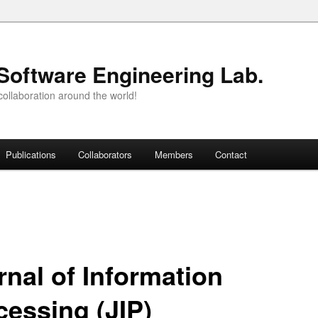
Software Engineering Lab.
ollaboration around the world!
Publications
Collaborators
Members
Contact
rnal of Information
cessing (JIP)