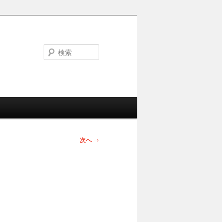
検
索
次へ
→