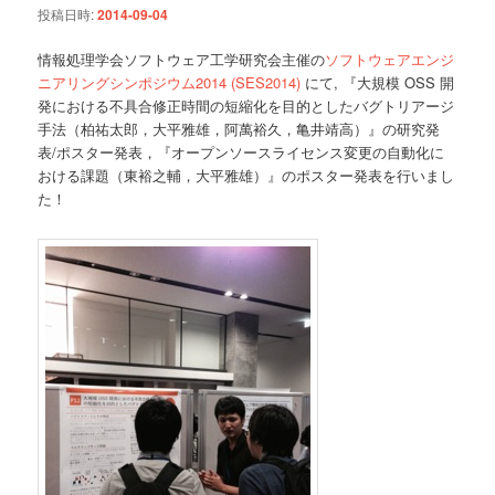
投稿日時:
2014-09-04
ョ
ン
情報処理学会ソフトウェア工学研究会主催の
ソフトウェアエンジ
ニアリングシンポジウム2014 (SES2014)
にて, 『大規模 OSS 開
発における不具合修正時間の短縮化を目的としたバグトリアージ
手法（柏祐太郎，大平雅雄，阿萬裕久，亀井靖高）』の研究発
表/ポスター発表，『オープンソースライセンス変更の自動化に
おける課題（東裕之輔，大平雅雄）』のポスター発表を行いまし
た！