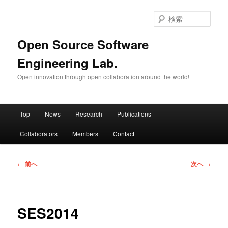
メ
イ
検
ン
索
コ
Open Source Software
ン
Engineering Lab.
テ
ン
Open innovation through open collaboration around the world!
ツ
へ
移
メ
動
Top
News
Research
Publications
イ
ン
Collaborators
Members
Contact
メ
ニ
ュ
投
←
前へ
次へ
→
ー
稿
ナ
ビ
ゲ
SES2014
ー
シ