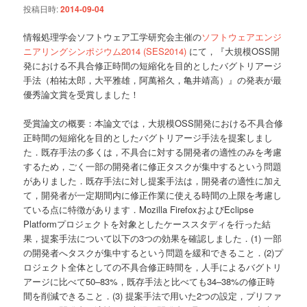
投稿日時:
2014-09-04
ョ
ン
情報処理学会ソフトウェア工学研究会主催の
ソフトウェアエンジ
ニアリングシンポジウム2014 (SES2014)
にて，『大規模OSS開
発における不具合修正時間の短縮化を目的としたバグトリアージ
手法（柏祐太郎，大平雅雄，阿萬裕久，亀井靖高）』の発表が最
優秀論文賞を受賞しました！
受賞論文の概要：本論文では，大規模OSS開発における不具合修
正時間の短縮化を目的としたバグトリアージ手法を提案しまし
た．既存手法の多くは，不具合に対する開発者の適性のみを考慮
するため，ごく一部の開発者に修正タスクが集中するという問題
がありました．既存手法に対し提案手法は，開発者の適性に加え
て，開発者が一定期間内に修正作業に使える時間の上限を考慮し
ている点に特徴があります．Mozilla FirefoxおよびEclipse
Platformプロジェクトを対象としたケーススタディを行った結
果，提案手法について以下の3つの効果を確認しました．(1) 一部
の開発者へタスクが集中するという問題を緩和できること．(2)プ
ロジェクト全体としての不具合修正時間を，人手によるバグトリ
アージに比べて50–83%，既存手法と比べても34–38%の修正時
間を削減できること．(3) 提案手法で用いた2つの設定，プリファ