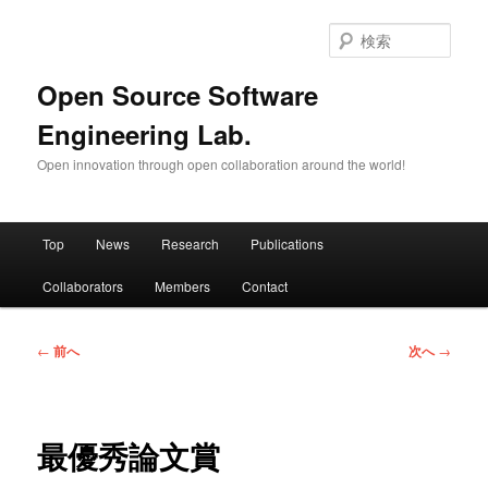
メ
イ
検
ン
索
コ
Open Source Software
ン
Engineering Lab.
テ
ン
Open innovation through open collaboration around the world!
ツ
へ
移
メ
動
Top
News
Research
Publications
イ
ン
Collaborators
Members
Contact
メ
ニ
ュ
投
←
前へ
次へ
→
ー
稿
ナ
ビ
ゲ
最優秀論文賞
ー
シ