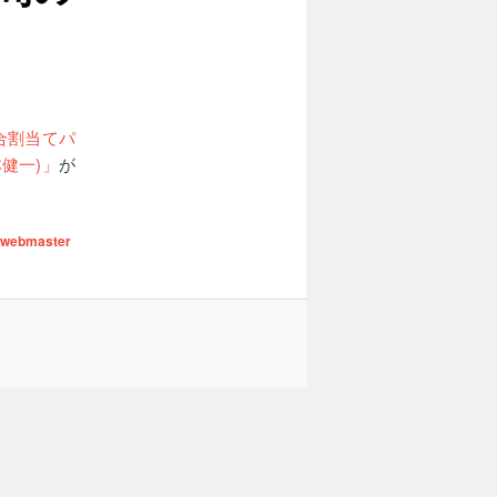
合割当てパ
本健一)」
が
webmaster