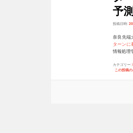
ョ
予
ン
投稿日時:
20
奈良先端
ターンに着
情報処理
カテゴリー:
この投稿の