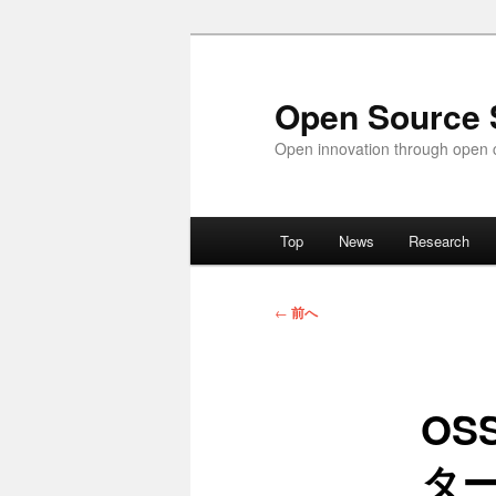
メ
イ
ン
Open Source 
コ
Open innovation through open c
ン
テ
ン
メ
ツ
Top
News
Research
イ
へ
ン
移
メ
投
動
←
前へ
ニ
稿
ュ
ナ
ー
ビ
O
ゲ
ー
タ
シ