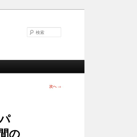
検
索
次へ
→
パ
間の