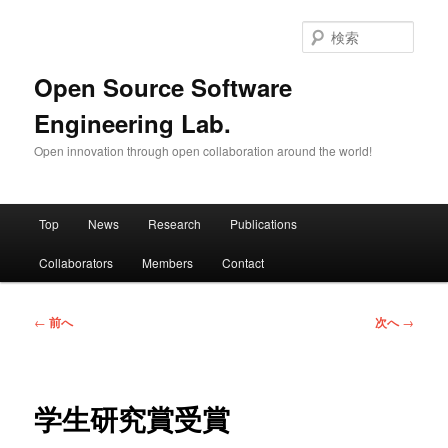
メ
イ
検
ン
索
コ
Open Source Software
ン
Engineering Lab.
テ
ン
Open innovation through open collaboration around the world!
ツ
へ
移
メ
動
Top
News
Research
Publications
イ
ン
Collaborators
Members
Contact
メ
ニ
ュ
投
←
前へ
次へ
→
ー
稿
ナ
ビ
ゲ
学生研究賞受賞
ー
シ