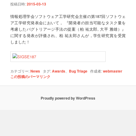
投稿日時:
2015-03-13
ョ
ン
情報処理学会ソフトウェア工学研究会主催の第187回ソフトウェ
ア工学研究発表会において， 『開発者の担当可能なタスク量を
考慮したバグトリアージ手法の提案（柏 祐太郎, 大平 雅雄）』
に関する発表が評価され、柏 祐太郎さんが，学生研究賞を受賞
しました！
カテゴリー:
News
タグ:
Awards
、
Bug Triage
作成者:
webmaster
この投稿のパーマリンク
Proudly powered by WordPress