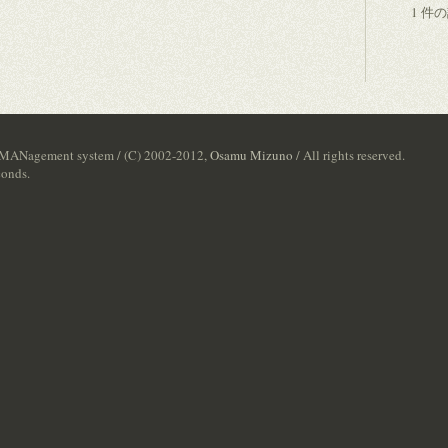
1 件
 MANagement system / (C) 2002-2012,
Osamu Mizuno
/ All rights reserved.
conds.