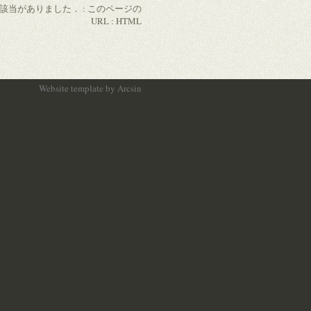
の該当がありました． :
このページの
URL
:
HTML
Website template
by
Arcsin