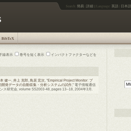
Search:
簡易
|
詳細
||
Language:
英語
|
日本
s
BibTeX
下線表示
巻号を短く表示
インパクトファクターなどを
本 健一
,
井上 克郎
,
鳥居 宏次
, "
Empirical Project Monitor: プ
的開発データの自動収集・分析システムの試作
," 電子情報通信
 volume SS2003-48, pages 13--18, 2004年3月.