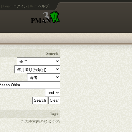
語
||
Login:
ログイン
|
Help:
ヘルプ
|
Search
Tags
この検索内の頻出タグ: