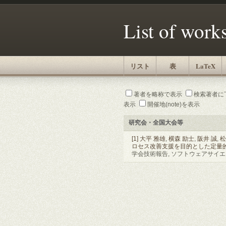
List of work
リスト
表
LaTeX
著者を略称で表示
検索著者に
表示
開催地(note)を表示
研究会・全国大会等
[1]
大平 雅雄
,
横森 励士
,
阪井 誠
,
松
ロセス改善支援を目的とした定量
学会技術報告, ソフトウェアサイエンス研究会,