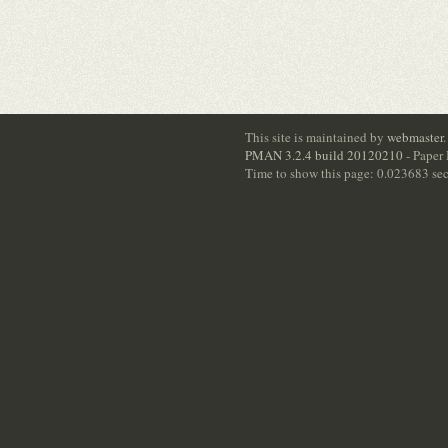
This site is maintained by
webmaster
.
PMAN 3.2.4 build 20120210
- Paper
Time to show this page: 0.023683 se