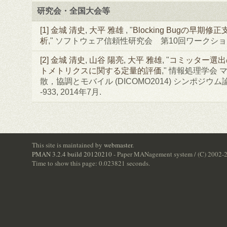
研究会・全国大会等
[1]
金城 清史
,
大平 雅雄
, "
Blocking Bugの早期
析
," ソフトウェア信頼性研究会 第10回ワークショップ
[2]
金城 清史
,
山谷 陽亮
,
大平 雅雄
, "
コミッター選出
トメトリクスに関する定量的評価
," 情報処理学会
散，協調とモバイル (DICOMO2014) シンポジウム論文集
-933, 2014年7月.
This site is maintained by
webmaster
.
PMAN 3.2.4 build 20120210
- Paper MANagement system / (C) 2002-
Time to show this page: 0.023821 seconds.