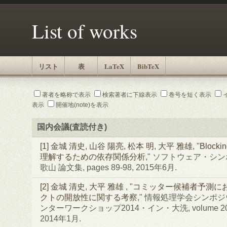
List of works
リスト
表
LaTeX
BibTeX
著者を略称で表示
検索著者に下線表示
巻号を短く表示
表示
開催地(note)を表示
国内会議(査読付き)
[1]
金城 清史
,
山谷 陽亮
,
松本 明
,
大平 雅雄
, "
Block
理解するための依存関係分析
," ソフトウェア・シンポジ
歌山 論文集, pages 89-98, 2015年6月.
[2]
金城 清史
,
大平 雅雄
, "
コミッター候補者予測にお
クトの開放性に関する考察
," 情報処理学会シンポジ
ンターワークショップ2014・イン・大洗, volume 2014, 
2014年1月.