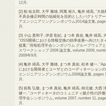
12月.
[2]
柏 祐太郎
,
大平 雅雄
,
阿萬 裕久
,
亀井 靖高
, "
大規
不具合修正時間の短縮化を目的としたバグトリアー
アエンジニアリングシンポジウム2014論文集, pages 66
月.
[3]
小山 貴和子
,
伊原 彰紀
,
まつ本 真佑
,
亀井 靖高
,
"
OSS開発における情報交換の効率改善へ向けたタ
提案
," 情報処理学会シンポジウム グループウェア
スワークショップ 2009 論文集, volume 2009, number 8
2009年9月.
[4]
亀井 靖高
,
大平 雅雄
,
まつ本 真佑
,
松本 健一
, "
A
における開発者とユーザとのコーディネーションの
エンジニアリングシンポジウム2008論文集, pages 183-
月.
[5]
前島 弘敬
,
まつ本 真佑
,
亀井 靖高
,
柿元健
,
大西 
健一
, "
コーディネータのコミュニティ媒介性の評価
理学会シンポジウム, volume 2007, number 11, pages
月.