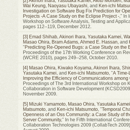
[2]
Akinori Ihara
,
Yasutaka Kamei
,
Akito Monden
,
Ma
Wai Keung
,
Naoyasu Ubayashi
, and
Ken-ichi Mats
Investigation on Software Bug Fix Prediction for O
Projects -A Case Study on the Eclipse Project -
," In
Workshop on Software Analysis, Testing and Applic
pages 112--119, December 2012.
[3]
Emad Shihab
,
Akinori Ihara
,
Yasutaka Kamei
,
Wal
Masao Ohira
,
Bram Adams
,
Ahmed E. Hassan
, and
"
Predicting Re-Opened Bugs: a Case Study on the E
Proceedings of the 17th Working Conference on Re
(WCRE 2010), pages 249--258, October 2010.
[4]
Masao Ohira
,
Kiwako Koyama
,
Akinori Ihara
,
Shi
Yasutaka Kamei
, and
Ken-ichi Matsumoto
, "
A Time-
Improving the Efficiency of Communications among
Proceedings of The 3rd International Workshop on
Collaboration in Software Development (KCSD2009)
November 2009.
[5]
Mizuki Yamamoto
,
Masao Ohira
,
Yasutaka Kame
Matsumoto
, and
Ken-ichi Matsumoto
, "
Temporal Cha
Openness of an Oss Community: a Case Study of th
Server Community
," In he Fifth International Confer
Collaboration Technologies 2009 (CollabTech 2009)