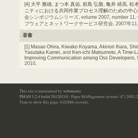
[4]
大平 雅雄
,
まつ本 真佑
,
前島 弘敬
,
亀井 靖高
,
松本
ニティにおける共同作業プロセス理解のための中心
会シンポジウムシリーズ, volume 2007, number 
プウェアとネットワークサービス研究会, 2007年11
著書
[1]
Masao Ohira
,
Kiwako Koyama
,
Akinori Ihara
,
Shi
Yasutaka Kamei
, and
Ken-ichi Matsumoto
,
A Time-La
Improving Communication among Oss Developers
,
2010.
This site is maintained by
webmaster
.
PMAN 3.2.4 build 20120210
- Paper MANagement system / (C) 2002-
Time to show this page: 0.02886 seconds.