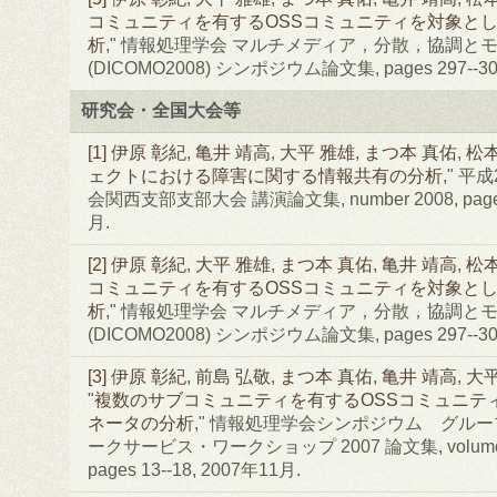
コミュニティを有するOSSコミュニティを対象と
析
," 情報処理学会 マルチメディア，分散，協調と
(DICOMO2008) シンポジウム論文集, pages 297--30
研究会・全国大会等
[1]
伊原 彰紀
,
亀井 靖高
,
大平 雅雄
,
まつ本 真佑
,
松
ェクトにおける障害に関する情報共有の分析
," 平
会関西支部支部大会 講演論文集, number 2008, pages 
月.
[2]
伊原 彰紀
,
大平 雅雄
,
まつ本 真佑
,
亀井 靖高
,
松本
コミュニティを有するOSSコミュニティを対象とし
析
," 情報処理学会 マルチメディア，分散，協調と
(DICOMO2008) シンポジウム論文集, pages 297--30
[3]
伊原 彰紀
,
前島 弘敬
,
まつ本 真佑
,
亀井 靖高
,
大平
"
複数のサブコミュニティを有するOSSコミュニテ
ネータの分析
," 情報処理学会シンポジウム グル
ークサービス・ワークショップ 2007 論文集, volume 200
pages 13--18, 2007年11月.