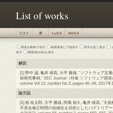
List of works
リスト
表
LaTeX
BibTeX
著者を略称で表示
検索著者に下線表示
巻号を短く表示
表示
開催地(note)を表示
解説
[1]
野中 誠
,
亀井 靖高
,
大平 雅雄
, "
ソフトウェア定量
術研究事例
," SEC Journal（特集 ソフトウェア
volume Vol.13, number No.3, pages 46--49, 2017
論文誌
[1]
柏 祐太郎
,
大平 雅雄
,
阿萬 裕久
,
亀井 靖高
, "
大規
不具合修正時間の短縮化を目的としたバグトリアー