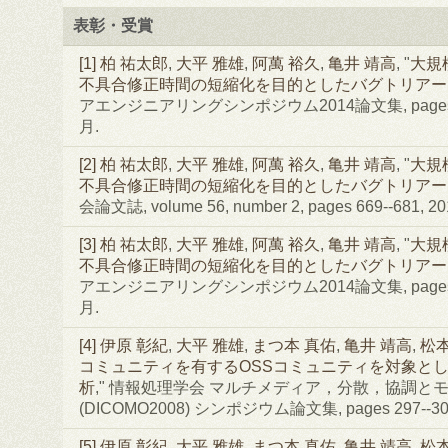
表彰・受賞
[1]
柏 祐太郎
,
大平 雅雄
,
阿萬 裕久
,
亀井 靖高
, "
大規
不具合修正時間の短縮化を目的としたバグトリアー
アエンジニアリングシンポジウム2014論文集, pages 66
月.
[2]
柏 祐太郎
,
大平 雅雄
,
阿萬 裕久
,
亀井 靖高
, "
大規
不具合修正時間の短縮化を目的としたバグトリアー
会論文誌, volume 56, number 2, pages 669--681, 
[3]
柏 祐太郎
,
大平 雅雄
,
阿萬 裕久
,
亀井 靖高
, "
大規
不具合修正時間の短縮化を目的としたバグトリアー
アエンジニアリングシンポジウム2014論文集, pages 66
月.
[4]
伊原 彰紀
,
大平 雅雄
,
まつ本 真佑
,
亀井 靖高
,
松本
コミュニティを有するOSSコミュニティを対象と
析
," 情報処理学会 マルチメディア，分散，協調と
(DICOMO2008) シンポジウム論文集, pages 297--30
[5]
伊原 彰紀
,
大平 雅雄
,
まつ本 真佑
,
亀井 靖高
,
松本