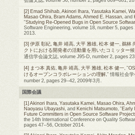
会論文誌, volume 56, number 2, pages 669--681, 
[2]
Emad Shihab
,
Akinori Ihara
,
Yasutaka Kamei
,
Wal
Masao Ohira
,
Bram Adams
,
Ahmed E. Hassan
, and
"
Studying Re-Opened Bugs in Open Source Softwa
Software Engineering, volume 18, number 5, pages
2013.
[3]
伊原 彰紀
,
亀井 靖高
,
大平 雅雄
,
松本 健一
,
鵜林 
クトにおける開発者の活動量を用いたコミッター候
通信学会論文誌, volume J95-D, number 2, pages 23
[4]
まつ本 真佑
,
亀井 靖高
,
大平 雅雄
,
松本 健一
, "
O
けるオープンコラボレーションの理解
," 情報社会学会誌
number 2, pages 29--42, 2009年3月.
国際会議
[1]
Akinori Ihara
,
Yasutaka Kamei
,
Masao Ohira
,
Ahm
Naoyasu Ubayashi
, and
Kenichi Matsumoto
, "
Early 
Future Committers in Open Source Software Project
the 14th International Conference on Quality Softw
pages 47--56, October 2014.