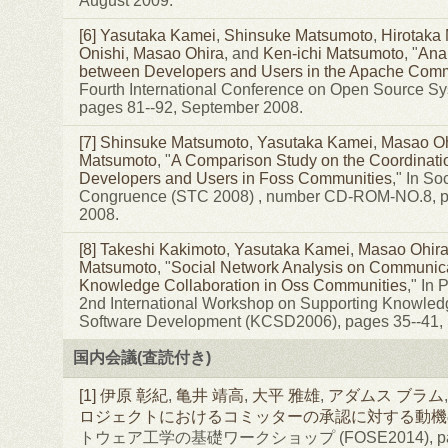
August 2009.
[6]
Yasutaka Kamei
,
Shinsuke Matsumoto
,
Hirotaka
Onishi
,
Masao Ohira
, and
Ken-ichi Matsumoto
, "
Anal
between Developers and Users in the Apache Com
Fourth International Conference on Open Source S
pages 81--92, September 2008.
[7]
Shinsuke Matsumoto
,
Yasutaka Kamei
,
Masao Oh
Matsumoto
, "
A Comparison Study on the Coordinat
Developers and Users in Foss Communities
," In So
Congruence (STC 2008) , number CD-ROM-NO.8, p
2008.
[8]
Takeshi Kakimoto
,
Yasutaka Kamei
,
Masao Ohir
Matsumoto
, "
Social Network Analysis on Communica
Knowledge Collaboration in Oss Communities
," In 
2nd International Workshop on Supporting Knowledg
Software Development (KCSD2006), pages 35--41,
国内会議(査読付き)
[1]
伊原 彰紀
,
亀井 靖高
,
大平 雅雄
,
アダムス ブラム
ロジェクトにおけるコミッターの承認に対する動機
トウェア工学の基礎ワークショップ (FOSE2014), pages